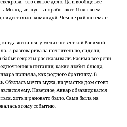
свекрови - это святое дело. Да и вообще все
ь. Молодые, пусть поработают. Я на твоем
, сиди только командуй. Чем не рай на земле.
, когда женился, у меня с невесткой Расимой
ло. И разговаривала почтительно, сидели,
и бабьи секреты рассказывали. Расима все речи
предпочтения в питании, какие любит блюда,
нвара приняла, как родного братишку. В
ь. Сбылась мечта мужа, на участке дом стоит
авлялся ему. Наверное, Анвар обзавидовался
ься, хоть и рановато было. Сама была на
довалась этому событию.