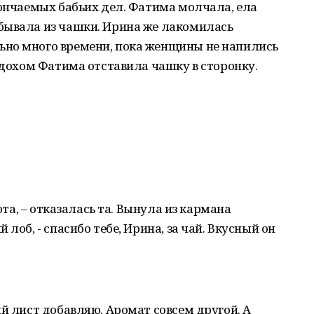
кончаемых бабьих дел. Фатима молчала, ела
бывала из чашки. Ирина же лакомилась
но много времени, пока женщины не напились
вздохом Фатима отставила чашку в сторонку.
пота, – отказалась та. Вынула из кармана
лоб, - спасибо тебе, Ирина, за чай. Вкусный он
ый лист добавляю. Аромат совсем другой. А