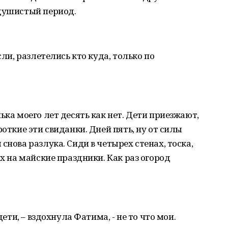
 душистый период.
сли, разлетелись кто куда, только по
ька моего лет десять как нет. Дети приезжают,
роткие эти свиданки. Дней пять, ну от силы
снова разлука. Сиди в четырех стенах, тоска,
их на майские праздники. Как раз огород
дети, – вздохнула Фатима, - не то что мои.