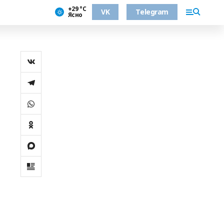
+29 °С
VK
Telegram
Ясно