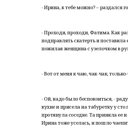
- Ирина, к тебе можно? – раздался 
- Проходи, проходи, Фатима. Как раз
подправлять скатерть и поставила 
пожилая женщина с узелочком в рук
- Вот от меня к чаю, чак-чак, тольк
- Ой, надо было беспокоиться, - р
кухне и присела на табуретку у ст
протянула соседке. Та приняла ее и
Ирина тоже уселась, и пошло чаепи