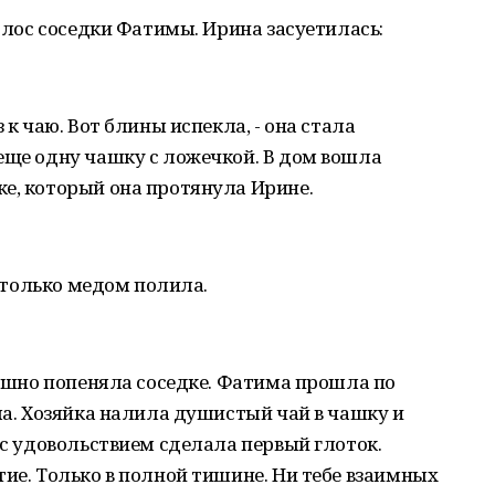
голос соседки Фатимы. Ирина засуетилась:
 к чаю. Вот блины испекла, - она стала
еще одну чашку с ложечкой. В дом вошла
е, который она протянула Ирине.
о-только медом полила.
адушно попеняла соседке. Фатима прошла по
ола. Хозяйка налила душистый чай в чашку и
 с удовольствием сделала первый глоток.
тие. Только в полной тишине. Ни тебе взаимных