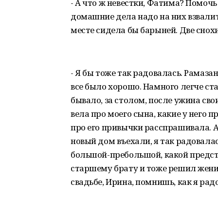
- А что ж невестки, Фатима? Помочь 
домашние дела надо на них взвалит
месте сидела бы барыней. Две снохи
- Я бы тоже так радовалась. Рамазан
все было хорошо. Намного легче ста
бывало, за столом, после ужина сво
вела про моего сына, какие у него 
про его привычки расспрашивала. А
новый дом въехали, я так радовалас
большой-пребольшой, какой предст
старшему брату и тоже решил женит
свадьбе, Ирина, помнишь, как я ра