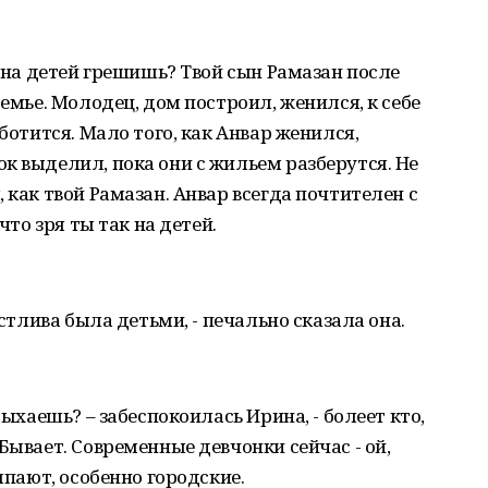
о на детей грешишь? Твой сын Рамазан после
семье. Молодец, дом построил, женился, к себе
аботится. Мало того, как Анвар женился,
к выделил, пока они с жильем разберутся. Не
 как твой Рамазан. Анвар всегда почтителен с
что зря ты так на детей.
астлива была детьми, - печально сказала она.
дыхаешь? – забеспокоилась Ирина, - болеет кто,
Бывает. Современные девчонки сейчас - ой,
япают, особенно городские.