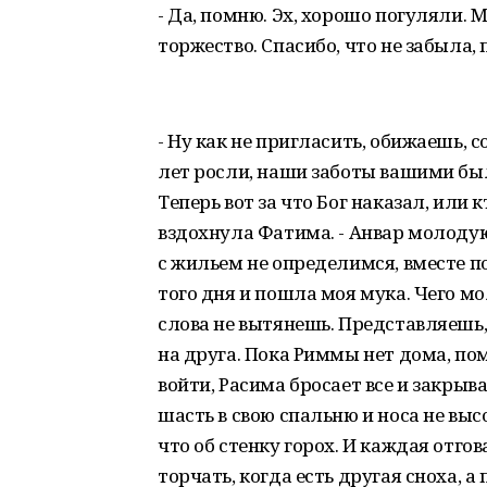
- Да, помню. Эх, хорошо погуляли. 
торжество. Спасибо, что не забыла,
- Ну как не пригласить, обижаешь, 
лет росли, наши заботы вашими бы
Теперь вот за что Бог наказал, или к
вздохнула Фатима. - Анвар молодую
с жильем не определимся, вместе п
того дня и пошла моя мука. Чего мо
слова не вытянешь. Представляешь,
на друга. Пока Риммы нет дома, по
войти, Расима бросает все и закрыв
шасть в свою спальню и носа не высо
что об стенку горох. И каждая отго
торчать, когда есть другая сноха, а