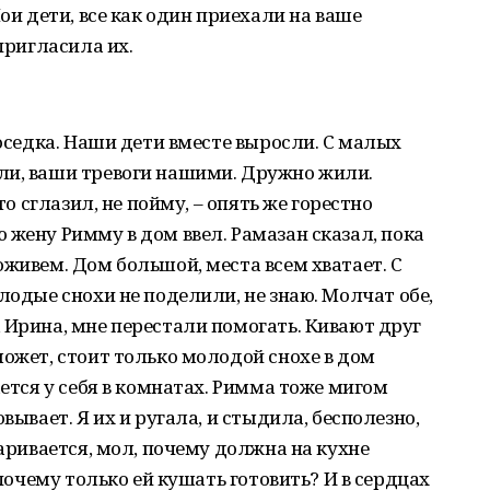
Мои дети, все как один приехали на ваше
 пригласила их.
соседка. Наши дети вместе выросли. С малых
ли, ваши тревоги нашими. Дружно жили.
то сглазил, не пойму, – опять же горестно
 жену Римму в дом ввел. Рамазан сказал, пока
оживем. Дом большой, места всем хватает. С
лодые снохи не поделили, не знаю. Молчат обе,
 Ирина, мне перестали помогать. Кивают друг
может, стоит только молодой снохе в дом
ается у себя в комнатах. Римма тоже мигом
вывает. Я их и ругала, и стыдила, бесполезно,
варивается, мол, почему должна на кухне
 почему только ей кушать готовить? И в сердцах