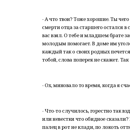
- А что твои? Тоже хорошие. Ты чег
смерти отца за старшего остался в 
вас взял. О тебе и младшем брате з
молодым помогает. В доме им уголо
каждый так о своих родных печется,
тобой, слова поперек не скажет. Так 
- Ох, миновало то время, когда я сч
- Что-то случилось, горестно так вз
или невестки что обидное сказали? 
палец в рот не клади, по локоть отт