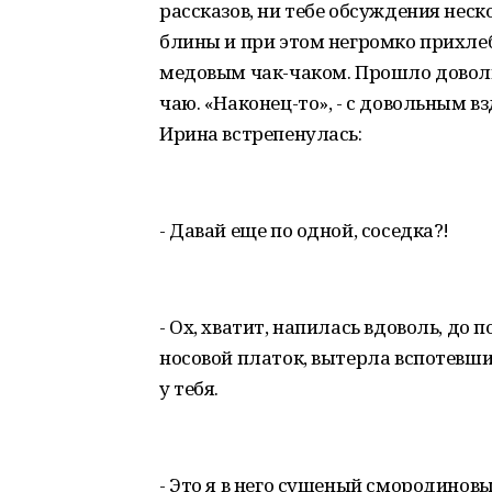
рассказов, ни тебе обсуждения нес
блины и при этом негромко прихле
медовым чак-чаком. Прошло доволь
чаю. «Наконец-то», - с довольным 
Ирина встрепенулась:
- Давай еще по одной, соседка?!
- Ох, хватит, напилась вдоволь, до 
носовой платок, вытерла вспотевший 
у тебя.
- Это я в него сушеный смородинов