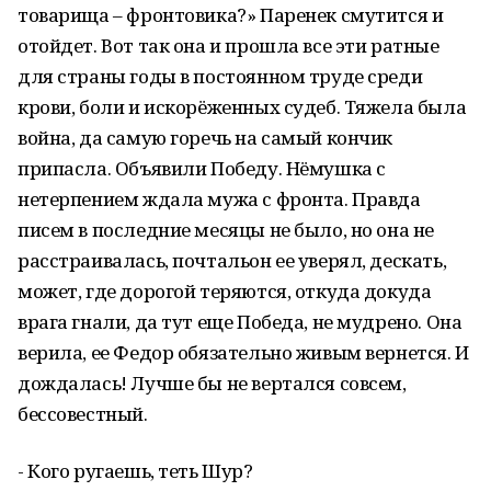
товарища – фронтовика?» Паренек смутится и
отойдет. Вот так она и прошла все эти ратные
для страны годы в постоянном труде среди
крови, боли и искорёженных судеб. Тяжела была
война, да самую горечь на самый кончик
припасла. Объявили Победу. Нёмушка с
нетерпением ждала мужа с фронта. Правда
писем в последние месяцы не было, но она не
расстраивалась, почтальон ее уверял, дескать,
может, где дорогой теряются, откуда докуда
врага гнали, да тут еще Победа, не мудрено. Она
верила, ее Федор обязательно живым вернется. И
дождалась! Лучше бы не вертался совсем,
бессовестный.
- Кого ругаешь, теть Шур?