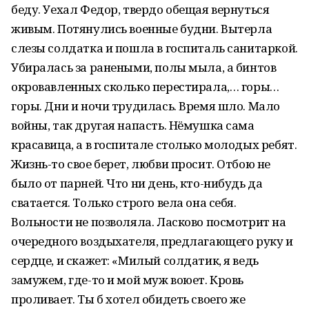
беду. Уехал Федор, твердо обещая вернуться
живым. Потянулись военные будни. Вытерла
слезы солдатка и пошла в госпиталь санитаркой.
Убиралась за ранеными, полы мыла, а бинтов
окровавленных сколько перестирала,… горы…
горы. Дни и ночи трудилась. Время шло. Мало
войны, так другая напасть. Нёмушка сама
красавица, а в госпитале столько молодых ребят.
Жизнь-то свое берет, любви просит. Отбою не
было от парней. Что ни день, кто-нибудь да
сватается. Только строго вела она себя.
Вольности не позволяла. Ласково посмотрит на
очередного воздыхателя, предлагающего руку и
сердце, и скажет: «Милый солдатик, я ведь
замужем, где-то и мой муж воюет. Кровь
проливает. Ты б хотел обидеть своего же