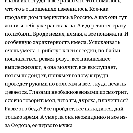
гнали их оттуда, а все равно что-то сломалось,
что-то в отношениях изменилось. Кое-как
продали дом и вернулись в Россию. А как они тут
жили, я тебе уже рассказала. А в деревне ее сразу
полюбили. Вроде немая, немая, а все понимала. И
особенную характерность имела. Успокаивать
очень умела. Прибегут к ней соседки, по-бабьи
поплакаться, ревмя-ревут, все накипевшее
выплескивают, а она молчит, все выслушает,
потом подойдет, прижмет голову к груди,
проведет руками по волосам и все… куда печаль
девается. Глазами необыкновенными посмотрит,
словно говорит: мол, чего ты, дуреха, плачешься?
Разве это беда? Все пройдет, все наладится, дай
только время. А умерла она неожиданно и все из-
за Федора, ее первого мужа.