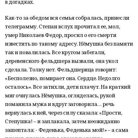
в догадках.
Как-то за обедом вся семья собралась, принесли
телеграмму. Степан вслух прочитал ее, мол,
умер Николаев Федор, просил о его смерти
известить по такому адресу. Нёмушка без памяти
так и повалилась. Все кругом забегали,
деревенского фельдшера вызвали, она укол
сделала. Толку нет. Фельдшерица говорит:
«Бесполезно, помирает она. Сердце. Недолго
осталось». Все затихли, дети плачут. На краткий
миг очнулась Нёмушка, огляделась, рукой
поманила мужа и вдруг заговорила… речь
вернулась к ней, через силу сказала: «Прости,
Степушка! – и заплакала, затем неожиданно
зашептала: - Феденька, Феденька мой!» – а сама