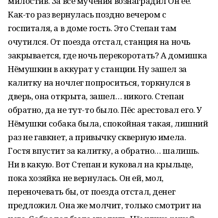
милостив. За все мучения вознаградил Он ее.
Как-то раз вернулась поздно вечером с
госпиталя, а в доме гость. Это Степан там
очутился. От поезда отстал, станция на ночь
закрывается, где ночь перекоротать? А домишка
Нёмушкин в аккурат у станции. Ну зашел за
калитку на ночлег попроситься, торкнулся в
дверь, она открыта, зашел… никого. Степан
обратно, да не тут-то было. Пёс арестовал его. У
Нёмушки собака была, спокойная такая, лишний
раз не гавкнет, а привычку скверную имела.
Гостя впустит за калитку, а обратно… шалишь.
Ни в какую. Вот Степан и куковал на крыльце,
пока хозяйка не вернулась. Он ей, мол,
переночевать бы, от поезда отстал, денег
предложил. Она же молчит, только смотрит на