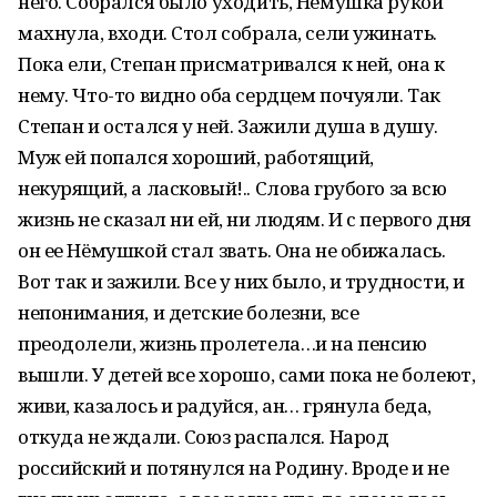
него. Собрался было уходить, Нёмушка рукой
махнула, входи. Стол собрала, сели ужинать.
Пока ели, Степан присматривался к ней, она к
нему. Что-то видно оба сердцем почуяли. Так
Степан и остался у ней. Зажили душа в душу.
Муж ей попался хороший, работящий,
некурящий, а ласковый!.. Слова грубого за всю
жизнь не сказал ни ей, ни людям. И с первого дня
он ее Нёмушкой стал звать. Она не обижалась.
Вот так и зажили. Все у них было, и трудности, и
непонимания, и детские болезни, все
преодолели, жизнь пролетела…и на пенсию
вышли. У детей все хорошо, сами пока не болеют,
живи, казалось и радуйся, ан… грянула беда,
откуда не ждали. Союз распался. Народ
российский и потянулся на Родину. Вроде и не