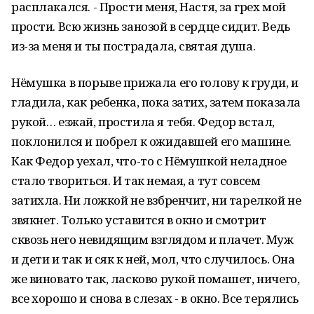
расплакался. - Прости меня, Настя, за грех мой
прости. Всю жизнь занозой в сердце сидит. Ведь
из-за меня и ты пострадала, святая душа.
Нёмушка в порыве прижала его голову к груди, и
гладила, как ребенка, пока затих, затем показала
рукой… езжай, простила я тебя. Федор встал,
поклонился и побрел к ожидавшей его машине.
Как Федор уехал, что-то с Нёмушкой неладное
стало твориться. И так немая, а тут совсем
затихла. Ни ложкой не взбренчит, ни тарелкой не
звякнет. Только уставится в окно и смотрит
сквозь него невидящим взглядом и плачет. Муж
и дети и так и сяк к ней, мол, что случилось. Она
же виновато так, ласково рукой помашет, ничего,
все хорошо и снова в слезах - в окно. Все терялись