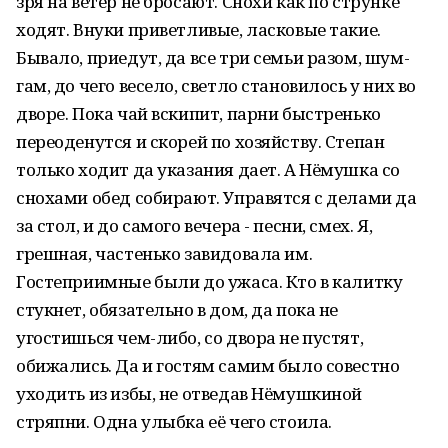
зря на ветер не бросают. Снохи как по струнке
ходят. Внуки приветливые, ласковые такие.
Бывало, приедут, да все три семьи разом, шум-
гам, до чего весело, светло становилось у них во
дворе. Пока чай вскипит, парни быстренько
переоденутся и скорей по хозяйству. Степан
только ходит да указания дает. А Нёмушка со
снохами обед собирают. Управятся с делами да
за стол, и до самого вечера - песни, смех. Я,
грешная, частенько завидовала им.
Гостеприимные были до ужаса. Кто в калитку
стукнет, обязательно в дом, да пока не
угостишься чем-либо, со двора не пустят,
обижались. Да и гостям самим было совестно
уходить из избы, не отведав Нёмушкиной
стряпни. Одна улыбка её чего стоила.