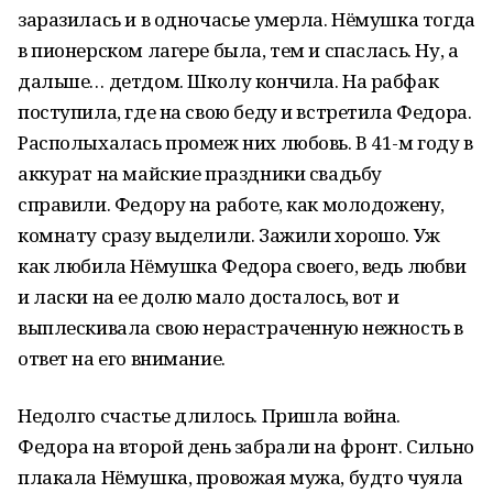
заразилась и в одночасье умерла. Нёмушка тогда
в пионерском лагере была, тем и спаслась. Ну, а
дальше… детдом. Школу кончила. На рабфак
поступила, где на свою беду и встретила Федора.
Располыхалась промеж них любовь. В 41-м году в
аккурат на майские праздники свадьбу
справили. Федору на работе, как молодожену,
комнату сразу выделили. Зажили хорошо. Уж
как любила Нёмушка Федора своего, ведь любви
и ласки на ее долю мало досталось, вот и
выплескивала свою нерастраченную нежность в
ответ на его внимание.
Недолго счастье длилось. Пришла война.
Федора на второй день забрали на фронт. Сильно
плакала Нёмушка, провожая мужа, будто чуяла