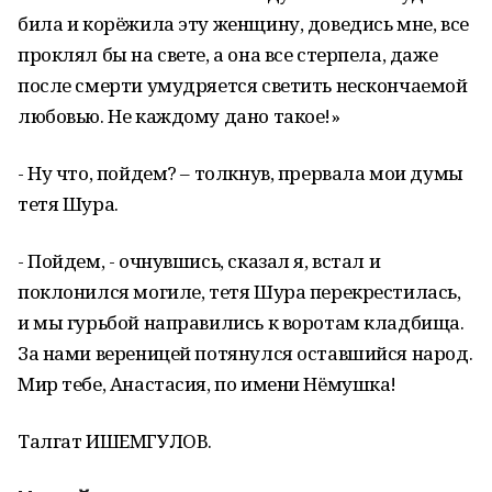
била и корёжила эту женщину, доведись мне, все
проклял бы на свете, а она все стерпела, даже
после смерти умудряется светить нескончаемой
любовью. Не каждому дано такое!»
- Ну что, пойдем? – толкнув, прервала мои думы
тетя Шура.
- Пойдем, - очнувшись, сказал я, встал и
поклонился могиле, тетя Шура перекрестилась,
и мы гурьбой направились к воротам кладбища.
За нами вереницей потянулся оставшийся народ.
Мир тебе, Анастасия, по имени Нёмушка!
Талгат ИШЕМГУЛОВ.