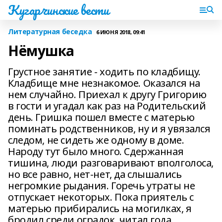
Кугарчинские вести
Литературная беседка
6 ИЮНЯ 2018, 09:41
Нёмушка
Грустное занятие - ходить по кладбищу.
Кладбище мне незнакомое. Оказался на
нем случайно. Приехал к другу Григорию
в гости и угадал как раз на Родительский
день. Гришка пошел вместе с матерью
поминать родственников, ну и я увязался
следом, не сидеть же одному в доме.
Народу тут было много. Сдержанная
тишина, люди разговаривают вполголоса,
но все равно, нет-нет, да слышались
негромкие рыдания. Горечь утраты не
отпускает некоторых. Пока приятель с
матерью прибирались на могилках, я
бродил среди оградок, читал года