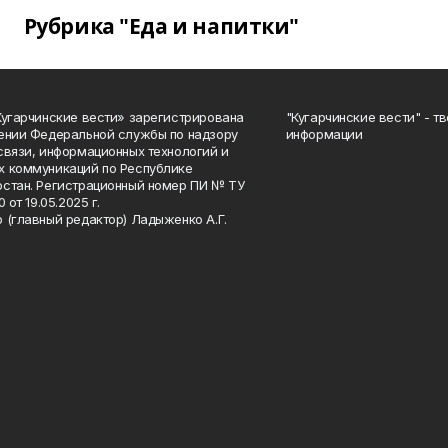
Рубрика "Еда и напитки"
Кугарчинские вести» зарегистрирована
"Кугарчинские вести" - т
ении Федеральной службы по надзору
информации
связи, информационных технологий и
 коммуникаций по Республике
стан. Регистрационный номер ПИ № ТУ
0 от 19.05.2025 г.
 (главный редактор) Ладыженко А.Г.