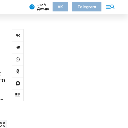
+22 °С
VK
Telegram
Дождь
с
го
ет