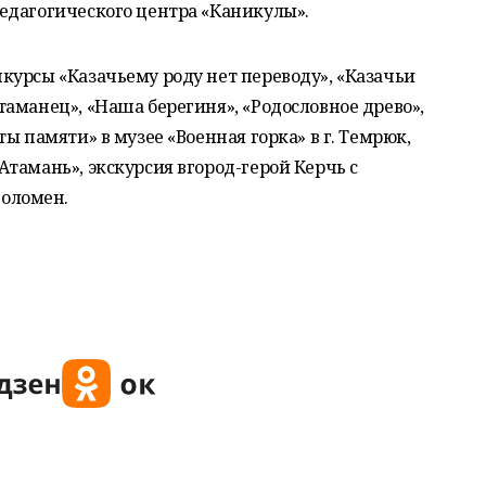
едагогического центра «Каникулы».
курсы «Казачьему роду нет переводу», «Казачьи
аманец», «Наша берегиня», «Родословное древо»,
ы памяти» в музее «Военная горка» в г. Темрюк,
тамань», экскурсия вгород-герой Керчь с
оломен.