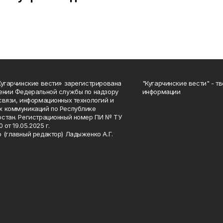
Кугарчинские вести» зарегистрирована
"Кугарчинские вести" - т
ении Федеральной службы по надзору
информации
связи, информационных технологий и
 коммуникаций по Республике
стан. Регистрационный номер ПИ № ТУ
0 от 19.05.2025 г.
 (главный редактор) Ладыженко А.Г.