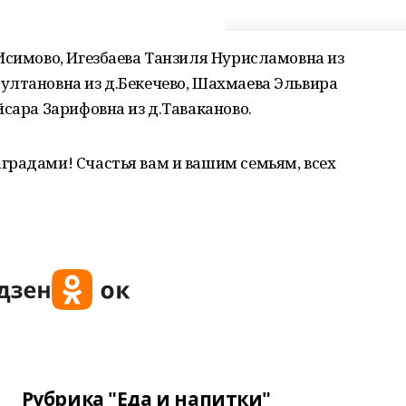
Исимово, Игезбаева Танзиля Нурисламовна из
ултановна из д.Бекечево, Шахмаева Эльвира
йсара Зарифовна из д.Таваканово.
градами! Счастья вам и вашим семьям, всех
Рубрика "Еда и напитки"