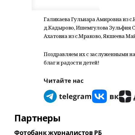
Галикаева Гульнара Амировна из с.
д.Кадырово, Ишемгулова Зульфия С
Ахатовна из с.Мраково, Якшеева Ма
Поздравляем их с заслуженными на
благ и радости детей!
Читайте нас
Партнеры
Фотобанк журналистов РБ