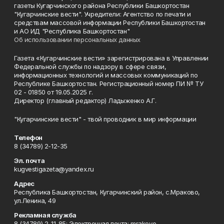
газеты Кугарчинского района Республики Башкортостан
"Кугарчинские вести". Учредители: Агентство по печати и
средствам массовой информации Республики Башкортостан
и АО ИД "Республика Башкортостан"
Об использовании персональных данных
Газета «Кугарчинские вести» зарегистрирована в Управлении
Федеральной службы по надзору в сфере связи,
информационных технологий и массовых коммуникаций по
Республике Башкортостан. Регистрационный номер ПИ № ТУ
02 - 01850 от 19.05.2025 г.
Директор (главный редактор) Ладыженко А.Г.
"Кугарчинские вести" - твой проводник в мир информации
Телефон
8 (34789) 2-12-35
Эл. почта
kugvestigazeta@yandex.ru
Адрес
Республика Башкортостан, Кугарчинский район, с.Мраково,
ул.Ленина, 49
Рекламная служба
8 (34789) 2-11-85; Электронная почта: mrakovo-