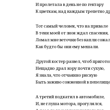
И пролетала в день не по гектару
К цветкам, над каждым трепетно д
Тот самый человек, что на привале
В тени моей от зноя ждал спасения,
Ломал мне веточки без капли сожал
Как будто бы они ему мешали.
Другой костер развел, чтоб пригото
Нещадно драл кору почти сухую,
Я знала, что отчаянно рискую
Быть заживо сожженной в пепелище
А третий подкатил в автомобиле,
И, не глуша мотора, прогулялся,