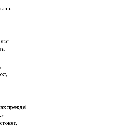
пыли.
-
лся,
ь.
,
ол,
как прежде!
…»
стонет,