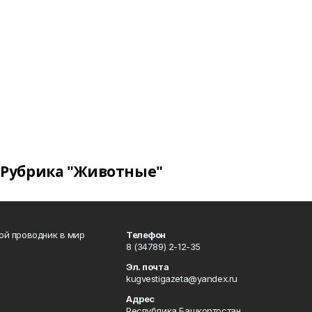
Рубрика "Животные"
вой проводник в мир
Телефон
8 (34789) 2-12-35
Эл. почта
kugvestigazeta@yandex.ru
Адрес
Республика Башкортостан,