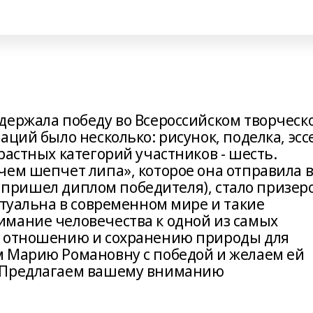
держала победу во Всероссийском творческ
ций было несколько: рисунок, поделка, эссе
растных категорий участников - шесть.
чем шепчет липа», которое она отправила 
ка пришел диплом победителя), стало призер
ктуальна в современном мире и такие
мание человечества к одной из самых
у отношению и сохранению природы для
м Марию Романовну с победой и желаем ей
в!Предлагаем вашему вниманию