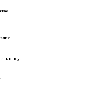
рожа.
ения,
вить пищу,
.