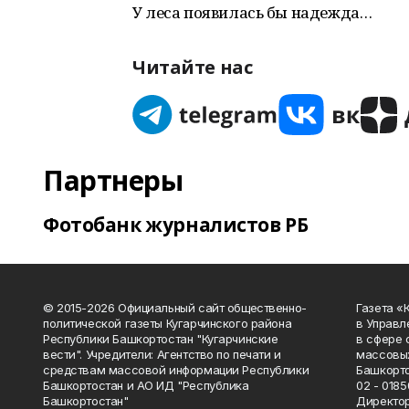
У леса появилась бы надежда…
Читайте нас
Партнеры
Фотобанк журналистов РБ
© 2015-2026 Официальный сайт общественно-
Газета «
политической газеты Кугарчинского района
в Управл
Республики Башкортостан "Кугарчинские
в сфере 
вести". Учредители: Агентство по печати и
массовых
средствам массовой информации Республики
Башкорто
Башкортостан и АО ИД "Республика
02 - 0185
Башкортостан"
Директор