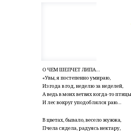
О ЧЕМ ШЕПЧЕТ ЛИПА…
«Увы, я постепенно умираю,
Из года в год, неделю за неделей,
А ведь в моих ветвях когда-то птицы
И лес вокруг уподоблялся раю…
В цветах, бывало, весело жужжа,
Пчела сидела, радуясь нектару,