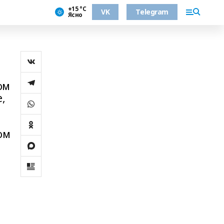
+15 °С
VK
Telegram
Ясно
ом
,
в
ом