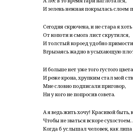
А лес в то время гари наглотался,
И зелень нежная покрылась слоем 
Сегодня скрючена, и не стара я хоть 
От копоти и смога лист скрутился,
И толстый короед удобно примости
Вгрызаясь жадно в усыхающую плот
И больше нет уже того густого цвета
И реже крона, хрупким стал мой ств
Мне словно подписали приговор,
Ни у кого не попросив совета.
А я ведь жить хочу! Красивой быть, 
Чтобы не зваться вскоре сухостоем
Когда б услышал человек, как липа 