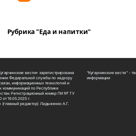
Рубрика "Еда и напитки"
Кугарчинские вести» зарегистрирована
"Кугарчинские вести" - т
ении Федеральной службы по надзору
информации
связи, информационных технологий и
 коммуникаций по Республике
стан. Регистрационный номер ПИ № ТУ
0 от 19.05.2025 г.
 (главный редактор) Ладыженко А.Г.