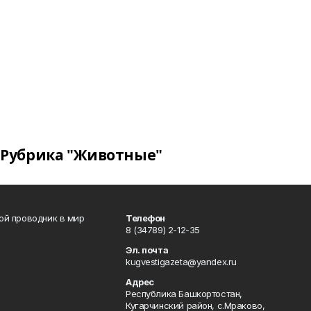
Рубрика "Животные"
вой проводник в мир
Телефон
8 (34789) 2-12-35
Эл. почта
kugvestigazeta@yandex.ru
Адрес
Республика Башкортостан,
Кугарчинский район, с.Мраково,