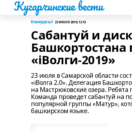
Кугарчинские вести
Конкурсы!
22 ИЮЛЯ 2019, 12:15
Сабантуй и дис
Башкортостана 
«iВолги-2019»
23 июля в Самарской области со
«iВолга 2.0». Делегация Башкорто
на Мастрюковские озера. Ребята 
Команда проведет сабантуй на по
популярной группы «Матур», кот
башкирском языке.