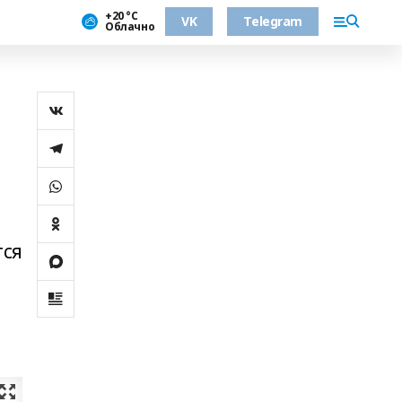
+20 °С
VK
Telegram
Облачно
тся