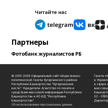
Читайте нас
Партнеры
Фотобанк журналистов РБ
© 2015-2026 Официальный сайт общественно-
Газета «
политической газеты Кугарчинского района
в Управл
Республики Башкортостан "Кугарчинские
в сфере 
вести". Учредители: Агентство по печати и
массовых
средствам массовой информации Республики
Башкорто
Башкортостан и АО ИД "Республика
02 - 0185
Башкортостан"
Директор
Об использовании персональных данных