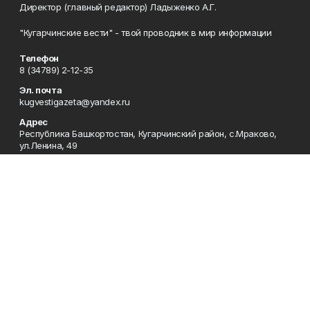
Директор (главный редактор) Ладыженко А.Г.
"Кугарчинские вести" - твой проводник в мир информации
Телефон
8 (34789) 2-12-35
Эл. почта
kugvestigazeta@yandex.ru
Адрес
Республика Башкортостан, Кугарчинский район, с.Мраково,
ул.Ленина, 49
Рекламная служба
8 (34789) 2-11-85; Электронная почта: mrakovo-
reklama@rambler.ru
Сотрудничество
8 (34789) 2-11-85; Электронная почта: mrakovo-
reklama@rambler.ru
Отдел кадров
8 (34789) 2-11-77