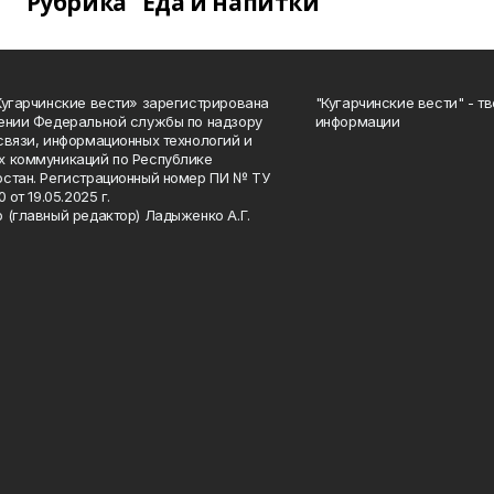
Рубрика "Еда и напитки"
Кугарчинские вести» зарегистрирована
"Кугарчинские вести" - т
ении Федеральной службы по надзору
информации
связи, информационных технологий и
 коммуникаций по Республике
стан. Регистрационный номер ПИ № ТУ
0 от 19.05.2025 г.
 (главный редактор) Ладыженко А.Г.