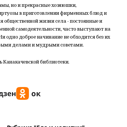
амы, но и прекрасные хозяюшки,
иртуозы в приготовлении фирменных блюд и
ля общественной жизни села - постоянные и
енной самодеятельности, часто выступают на
Ни одно доброе начинание не обходится без их
брыми делами и мудрыми советами.
ь Канакачевской библиотеки.