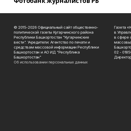
Фотобанк журналистов РБ
© 2015-2026 Официальный сайт общественно-
Газета «
политической газеты Кугарчинского района
в Управл
Республики Башкортостан "Кугарчинские
в сфере 
вести". Учредители: Агентство по печати и
массовых
средствам массовой информации Республики
Башкорто
Башкортостан и АО ИД "Республика
02 - 0185
Башкортостан"
Директор
Об использовании персональных данных