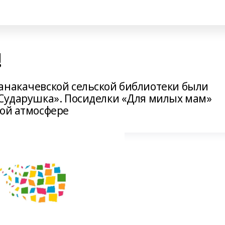
!
анакачевской сельской библиотеки были
«Сударушка». Посиделки «Для милых мам»
лой атмосфере