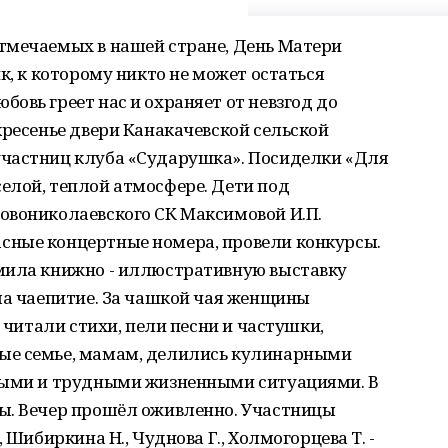
тмечаемых в нашей стране, День Матери
к, к которому никто не может остаться
овь греет нас и охраняет от невзгод до
кресенье двери Канакачевской сельской
участниц клуба «Сударушка». Посиделки «Для
елой, теплой атмосфере. Дети под
овониколаевского СК Максимовой И.П.
сные концертные номера, провели конкурсы.
мила книжно - иллюстративную выставку
ла чаепитие. За чашкой чая женщины
, читали стихи, пели песни и частушки,
ые семье, мамам, делились кулинарными
тными и трудными жизненными ситуациями. В
ы. Вечер прошёл оживленно. Участницы
 Шибиркина Н., Чуднова Г., Холмогорцева Т. -