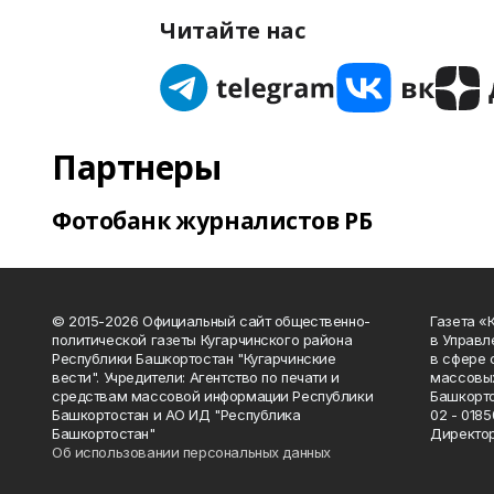
Читайте нас
Партнеры
Фотобанк журналистов РБ
© 2015-2026 Официальный сайт общественно-
Газета «
политической газеты Кугарчинского района
в Управл
Республики Башкортостан "Кугарчинские
в сфере 
вести". Учредители: Агентство по печати и
массовых
средствам массовой информации Республики
Башкорто
Башкортостан и АО ИД "Республика
02 - 0185
Башкортостан"
Директор
Об использовании персональных данных