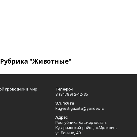
Рубрика "Животные"
вой проводник в мир
Телефон
8 (34789) 2-12-35
Эл. почта
kugvestigazeta@yandex.ru
Адрес
Республика Башкортостан,
Кугарчинский район, с.Мраково,
ул.Ленина, 49