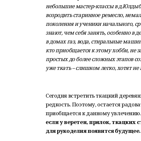
небольшие мастер-классы в д.Юлдыба
возродить старинное ремесло, немал
поколения и ученики начального, ср
знают, чем себя занять, особенно в д
в домах газ, вода, стиральные машин
кто приобщается к этому хобби, не 
простых до более сложных этапов с
уже ткать – слишком легко, хотят не
Сегодня встретить ткацкий деревя
редкость. Поэтому, остается радоват
приобщается к данному увлечению
если у веретен, прялок, ткацких
для рукоделия появится будущее.