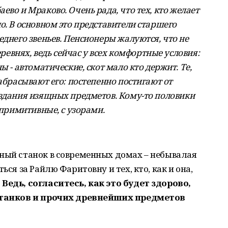
ево и Мраково. Очень рада, что тех, кто желает
о. В основном это представители старшего
еднего звеньев. Пенсионеры жалуются, что не
еревнях, ведь сейчас у всех комфортные условия:
ы - автоматические, скот мало кто держит. Те,
забрасывают его: постепенно постигают от
оздания изящных предметов. Кому-то половики
 примитивные, с узорами.
нный станок в современных домах – небывалая
ься за Райлю Фаритовну и тех, кто, как и она,
.
Ведь, согласитесь, как это будет здорово,
 станков и прочих древнейших предметов