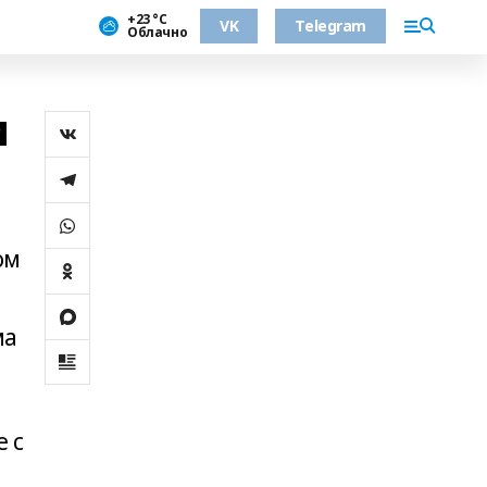
+23 °С
VK
Telegram
Облачно
и
ом
ма
е с