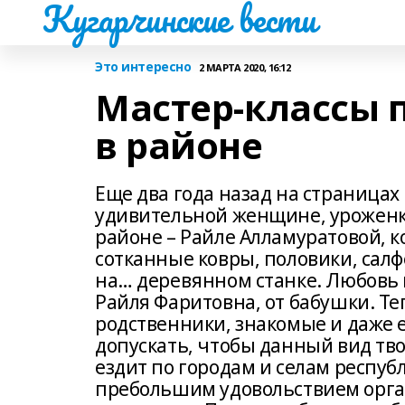
Кугарчинские вести
Это интересно
2 МАРТА 2020, 16:12
Мастер-классы п
в районе
Еще два года назад на страница
удивительной женщине, уроженк
районе – Райле Алламуратовой, к
сотканные ковры, половики, салфе
на… деревянном станке. Любовь к
Райля Фаритовна, от бабушки. Те
родственники, знакомые и даже 
допускать, чтобы данный вид тво
ездит по городам и селам республ
пребольшим удовольствием орган