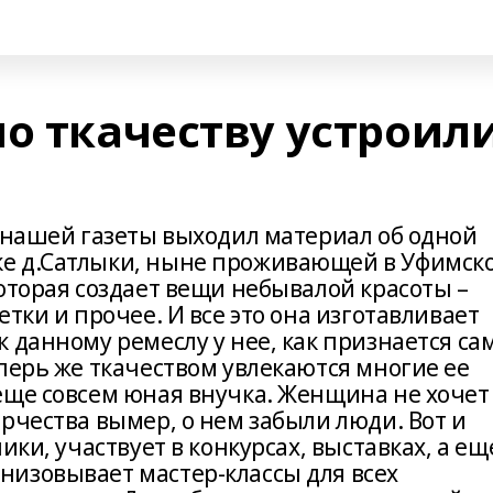
о ткачеству устроил
х нашей газеты выходил материал об одной
е д.Сатлыки, ныне проживающей в Уфимск
оторая создает вещи небывалой красоты –
тки и прочее. И все это она изготавливает
 данному ремеслу у нее, как признается са
перь же ткачеством увлекаются многие ее
еще совсем юная внучка. Женщина не хочет
рчества вымер, о нем забыли люди. Вот и
ики, участвует в конкурсах, выставках, а ещ
изовывает мастер-классы для всех