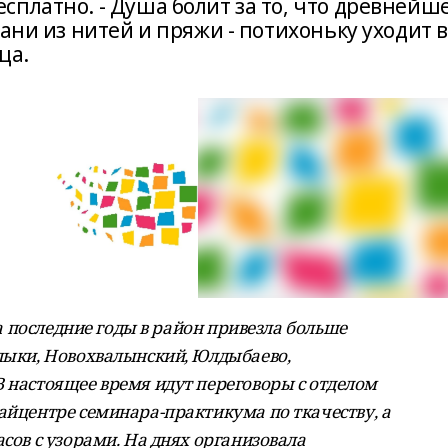
платно. - Душа болит за то, что древнейш
ани из нитей и пряжи - потихоньку уходит в
ца.
За последние годы в район привезла больше
тлыки, Новохвалынский, Юлдыбаево,
В настоящее время идут переговоры с отделом
айцентре семинара-практикума по ткачеству, а
асов с узорами. На днях организовала