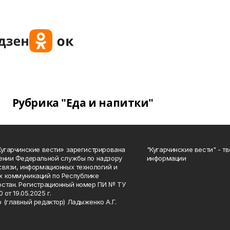
Рубрика "Еда и напитки"
Кугарчинские вести» зарегистрирована
"Кугарчинские вести" - т
ении Федеральной службы по надзору
информации
связи, информационных технологий и
 коммуникаций по Республике
стан. Регистрационный номер ПИ № ТУ
0 от 19.05.2025 г.
 (главный редактор) Ладыженко А.Г.