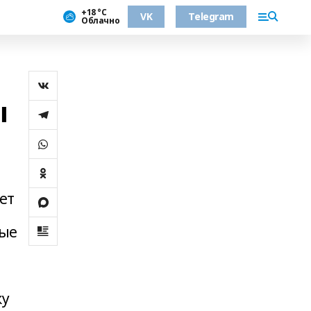
+18 °С
VK
Telegram
Облачно
ы
ет
ные
ку