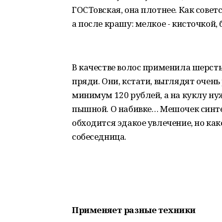
ГОСТовская, она плотнее. Как советс
а после крашу: мелкое - кисточкой,
В качестве волос применила шерсть,
пряди. Они, кстати, выглядят очень
минимум 120 рублей, а на куклу ну
пышной. О набивке… Мешочек синтеп
обходится эдакое увлечение, но как
собеседница.
Применяет разные техники