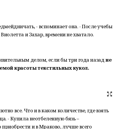
хедмейдничать, - вспоминает она. - После учебы
 Виолетта и Захар, времени не хватало.
ивительным делом, если бы три года назад
не
емой красоты текстильных кукол.
тно все. Что и в каком количестве, где взять
а. - Купила неотбеленную бязь –
приобрести и в Мраково, лучше всего