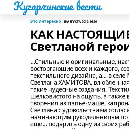
Кугарчинские вести
Это интересно
19 АВГУСТА 2019, 16:29
КАК НАСТОЯЩИЕ
Светланой геро
...Стильные и оригинальные, на
восторгающие всех и каждого, со
текстильного дизайна, а… в селе
Светлана ХАМИТОВА, влюбленная в
такие чудесные создания. Тексти
шелковистого на ощупь, а также 
творения из папье-маше, капрона
Светлана с удовольствием согласи
начинающим рукодельницам по с
еще… подарить одну из своих раб