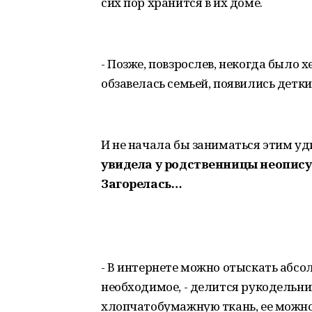
сих пор хранится в их доме.
- Позже, повзрослев, некогда было 
обзавелась семьей, появились детки
И не начала бы заниматься этим уд
увидела у родственницы неопису
Загорелась…
- В интернете можно отыскать абсолю
необходимое, - делится рукодельниц
хлопчатобумажную ткань, ее можно 