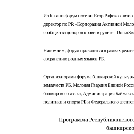
Из Казани форум посетят Егор Рафиков автор
директор по PR «Корпорация Активной Моло
сообщества доноров крови в рунете - DonorSea
Напомним, форум проводится в рамках реали
сохранению родных языков РБ.
Организаторами форума башкирской культу
землячеств РБ, Молодая Гвардия Единой Росс
башкирского языка, Администрация Баймакск
политики и спорта РБ и Федерального агентс
Программа Республиканского
башкирско