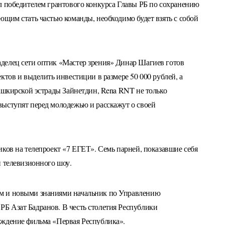
л победителем грантового конкурса Главы РБ по сохранению
щим стать частью команды, необходимо будет взять с собой
делец сети оптик «Мастер зрения» Динар Шагиев готов
ктов и выделить инвестиции в размере 50 000 рублей, а
башкирской эстрады Зайнетдин, Rena RNT не только
ыступят перед молодежью и расскажут о своей
ков на телепроект «7 ЕГЕТ». Семь парней, показавшие себя
и телевизионного шоу.
м и новыми знаниями начальник по Управлению
Б Азат Бадранов. В честь столетия Республики
уждение фильма «Первая Республика».