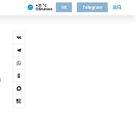
+21 °С
VK
Telegram
Облачно
и