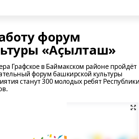
работу форум
льтуры «Аҫылташ»
зера Графское в Баймакском районе пройдёт
ательный форум башкирской культуры
ятия станут 300 молодых ребят Республик
ов.