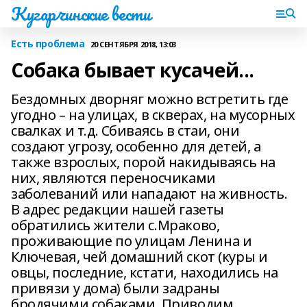
Кугарчинские вести
Есть проблема
20 СЕНТЯБРЯ 2018, 13:03
Собака бывает кусачей...
Бездомных дворняг можно встретить где
угодно – на улицах, в скверах, на мусорных
свалках и т.д. Сбиваясь в стаи, они
создают угрозу, особенно для детей, а
также взрослых, порой накидываясь на
них, являются переносчиками
заболеваний или нападают на живность.
В адрес редакции нашей газеты
обратились жители с.Мраково,
проживающие по улицам Ленина и
Ключевая, чей домашний скот (куры и
овцы, последние, кстати, находились на
привязи у дома) были задраны
бродячими собаками. Приводим