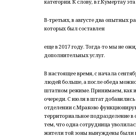
категории. К слову, в г.Кумертау эт
В-третьих, в августе два опытных р
которых был составлен
еще в 2017 году. Тогда-то мы не ож
дополнительных услуг.
В настоящее время, с начала сентябр
людей больше, а после обеда можно 
штатном режиме. Принимаем, как и р
очереди. С июля в штат добавились 
отделении с.Мраково функционируют
территориальное подразделение в с
тем, что одна сотрудница уволилась
жители той зоны вынуждены были п