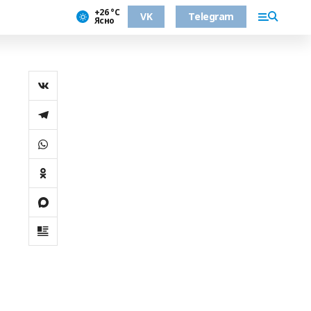
+26 °С
VK
Telegram
Ясно