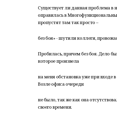
Существует ли данная проблема в н
оправилась в Многофункциональный
пропустят там так просто –
без боя» - шутили коллеги, провожа
Пробилась, причем без боя. Дело б
которое произвела
на меня обстановка уже при входе в
Возле офиса очереди
не было, так же как она отсутствов
своего времени.