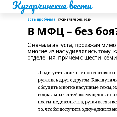
Кугарчинские вести
Есть проблема
17 СЕНТЯБРЯ 2018, 09:10
В МФЦ – без боя
С начала августа, проезжая мим
многие из нас удивлялись тому, 
отделения, причем с шести–семи
Люди, уставшие от многочасового 
ругались друг с другом. Как шутил
обсудить многие насущные темы, н
социальных сетей возмущенные пол
посты-недовольства, ругая всех и вс
то, чтобы получить одну-единствен