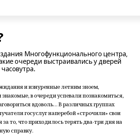
?
о здания Многофункционального центра,
какие очереди выстраивались у дверей
 часовутра.
ожидания и изнуренные летним зноем,
и знакомые, в очереди успевали познакомиться,
аговориться вдоволь… В различных группах
учатели госуслуг наперебой «строчили» свои
я за то, что приходилось терять два-три дня на
ную справку.