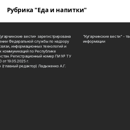
Рубрика "Еда и напитки"
Кугарчинские вести» зарегистрирована
"Кугарчинские вести" - т
ении Федеральной службы по надзору
информации
связи, информационных технологий и
 коммуникаций по Республике
стан. Регистрационный номер ПИ № ТУ
0 от 19.05.2025 г.
 (главный редактор) Ладыженко А.Г.