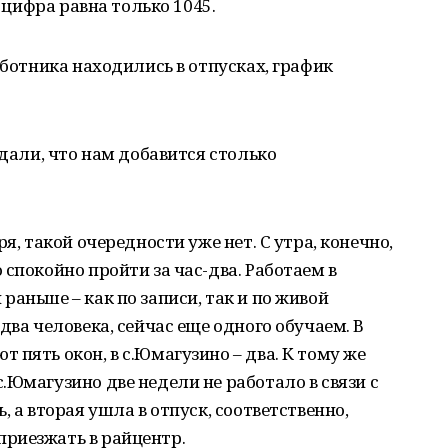
а цифра равна только 1045.
аботника находились в отпусках, график
идали, что нам добавится столько
я, такой очередности уже нет. С утра, конечно,
спокойно пройти за час-два. Работаем в
аньше – как по записи, так и по живой
два человека, сейчас еще одного обучаем. В
 пять окон, в с.Юмагузино – два. К тому же
.Юмагузино две недели не работало в связи с
, а вторая ушла в отпуск, соответственно,
риезжать в райцентр.