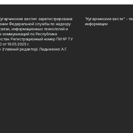
Кугарчинские вести» зарегистрирована
"Кугарчинские вести" - т
ении Федеральной службы по надзору
информации
связи, информационных технологий и
 коммуникаций по Республике
стан. Регистрационный номер ПИ № ТУ
0 от 19.05.2025 г.
 (главный редактор) Ладыженко А.Г.