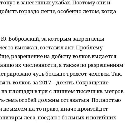
е тонут в занесенных ухабах. Поэтому они и
добыть гораздо легче, особенно летом, когда
ь Ю. Бобровский, за которым закреплены
место выезжал, составил акт. Проблему
бще, разрешение на добычу волков выдается
нию их численности, а также по разрешениям
стрировано чуть больше трехсот человек. Так,
вять волков, за 2017 – десять. Сокращение
 на площади в три с лишнем тысячи кв. метров
ть-семь особей должны оставаться. Полностью
 не имеем на то право, иначе произойдет
санитары леса, поедают больных и погибших