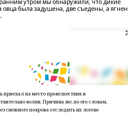
я ранним утром мы обнаружили, что дикие
 овца была задушена, две съедены, а ягнен
.
ь приехал на место происшествия и
твительно волки. Причина же, по его словам,
 без снежного покрова отследить их логово