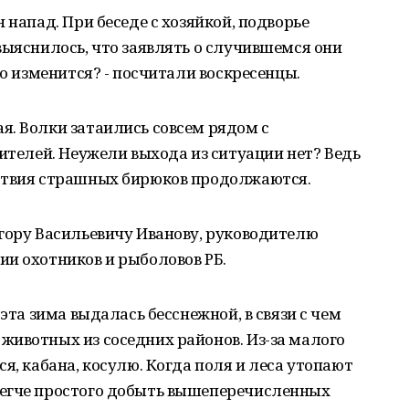
 напад. При беседе с хозяйкой, подворье
выяснилось, что заявлять о случившемся они
го изменится? - посчитали воскресенцы.
я. Волки затаились совсем рядом с
жителей. Неужели выхода из ситуации нет? Ведь
ствия страшных бирюков продолжаются.
гору Васильевичу Иванову, руководителю
и охотников и рыболовов РБ.
 эта зима выдалась бесснежной, в связи с чем
животных из соседних районов. Из-за малого
я, кабана, косулю. Когда поля и леса утопают
легче простого добыть вышеперечисленных