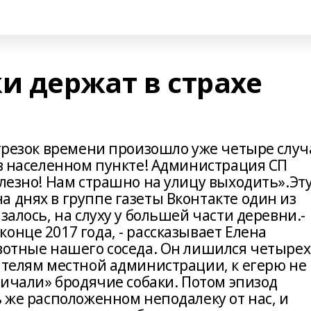
и держат в страхе
отрезок времени произошло уже четыре случ
 в населенном пункте! Администрация СП
олезно! Нам страшно на улицу выходить».Эт
 днях в группе газеты Вконтакте один из
залось, на слуху у большей части деревни.-
онце 2017 года, - рассказывает Елена
ивотные нашего соседа. Он лишился четырех
ителям местной администрации, к егерю не
йничали» бродячие собаки. Потом эпизод
ь же расположенном неподалеку от нас, и