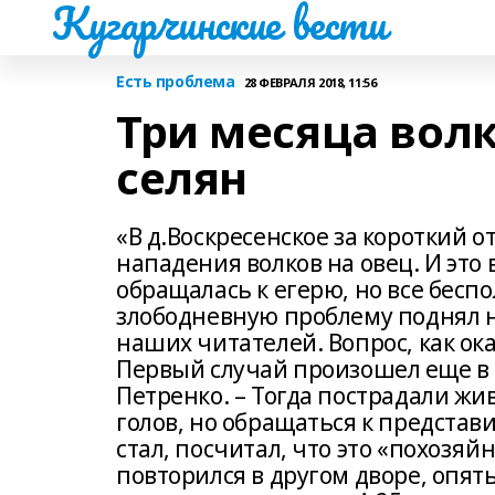
Кугарчинские вести
Есть проблема
28 ФЕВРАЛЯ 2018, 11:56
Три месяца волк
селян
«В д.Воскресенское за короткий 
нападения волков на овец. И это
обращалась к егерю, но все бесп
злободневную проблему поднял на
наших читателей. Вопрос, как ока
Первый случай произошел еще в к
Петренко. – Тогда пострадали ж
голов, но обращаться к представ
стал, посчитал, что это «похозя
повторился в другом дворе, опят