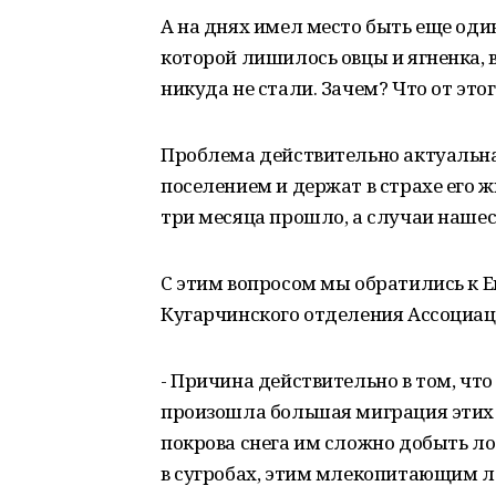
А на днях имел место быть еще один
которой лишилось овцы и ягненка, 
никуда не стали. Зачем? Что от это
Проблема действительно актуальна
поселением и держат в страхе его 
три месяца прошло, а случаи наше
С этим вопросом мы обратились к Е
Кугарчинского отделения Ассоциаци
- Причина действительно в том, что
произошла большая миграция этих 
покрова снега им сложно добыть лос
в сугробах, этим млекопитающим 