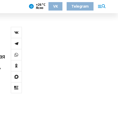
+26 °С
VK
Telegram
Ясно
ая
у