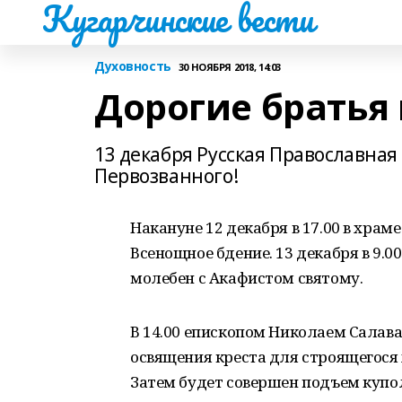
Кугарчинские вести
Духовность
30 НОЯБРЯ 2018, 14:03
Дорогие братья 
13 декабря Русская Православная
Первозванного!
Накануне 12 декабря в 17.00 в хра
Всенощное бдение. 13 декабря в 9.0
молебен с Акафистом святому.
В 14.00 епископом Николаем Салав
освящения креста для строящегося х
Затем будет совершен подъем купо