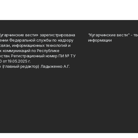
Кугарчинские вести» зарегистрирована
"Кугарчинские вести" - т
ении Федеральной службы по надзору
информации
связи, информационных технологий и
 коммуникаций по Республике
стан. Регистрационный номер ПИ № ТУ
0 от 19.05.2025 г.
 (главный редактор) Ладыженко А.Г.