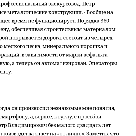
ак профессиональный экскурсовод, Петр
ые металлические конструкции. - Вообще на
оящее время не функционирует. Порядка 360
мену, обеспечивая строительным материалом
орой покрывается дорога, состоит из четырех
о мелкого песка, минерального порошка и
акций, в зависимости от марки асфальта.
ную, а теперь он автоматизирован. Операторы
епту.
когда он произносил незнакомые мне понятия,
мартфону, а, вернее, к гуглу, с просьбой
тр Владимирович без малого двадцать лет
роизводства знает на «отлично». Заметив, что