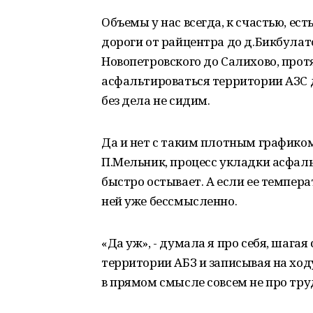
Объемы у нас всегда, к счастью, ес
дороги от райцентра до д.Бикбулато
Новопетровского до Салихово, прот
асфальтироваться территории АЗС д
без дела не сидим.
Да и нет с таким плотным графико
П.Мельник, процесс укладки асфаль
быстро остывает. А если ее темпера
ней уже бессмысленно.
«Да уж», - думала я про себя, шагая
территории АБЗ и записывая на ход
в прямом смысле совсем не про тру