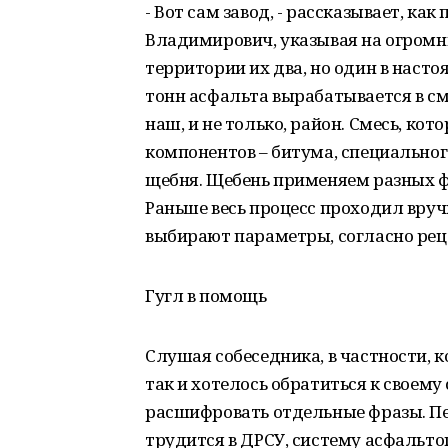
- Вот сам завод, - рассказывает, к
Владимирович, указывая на огромн
территории их два, но один в наст
тонн асфальта вырабатывается в с
наш, и не только, район. Смесь, кот
компонентов – битума, специальног
щебня. Щебень применяем разных фр
Раньше весь процесс проходил вруч
выбирают параметры, согласно рец
Гугл в помощь
Слушая собеседника, в частности, 
так и хотелось обратиться к своему с
расшифровать отдельные фразы. Пе
трудится в ДРСУ, систему асфальтоп