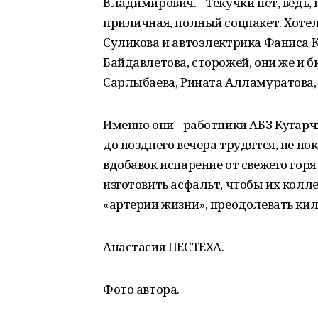
Владимирович. - Текучки нет, ведь,
приличная, полный соцпакет. Хоте
Суликова и автоэлектрика Фаниса 
Байдавлетова, сторожей, они же и 
Сарлыбаева, Рината Алламуратова,
Именно они - работники АБЗ Кугарчи
до позднего вечера трудятся, не по
вдобавок испарение от свежего горя
изготовить асфальт, чтобы их кол
«артерии жизни», преодолевать кил
Анастасия ПЕСТЕХА.
Фото автора.