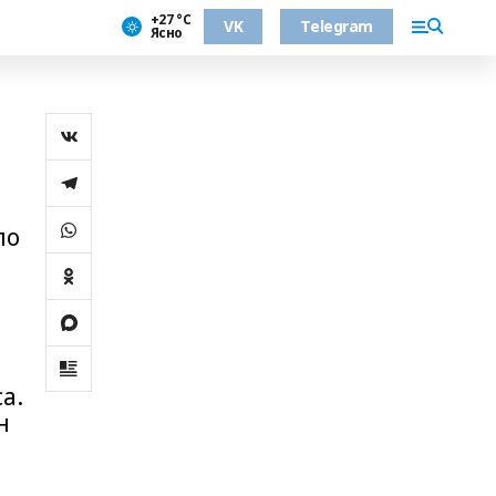
+27 °С
VK
Telegram
Ясно
по
а.
н
и