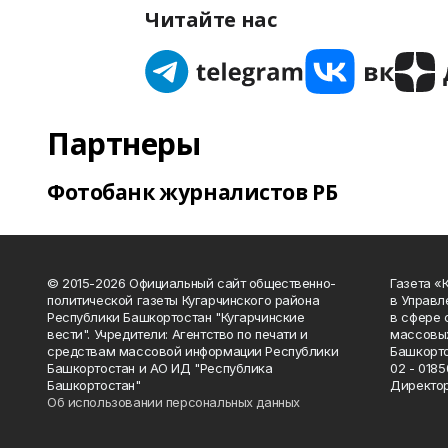
Читайте нас
Партнеры
Фотобанк журналистов РБ
© 2015-2026 Официальный сайт общественно-
Газета «
политической газеты Кугарчинского района
в Управл
Республики Башкортостан "Кугарчинские
в сфере 
вести". Учредители: Агентство по печати и
массовых
средствам массовой информации Республики
Башкорто
Башкортостан и АО ИД "Республика
02 - 0185
Башкортостан"
Директор
Об использовании персональных данных