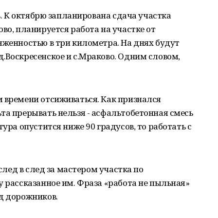
ть. К октябрю запланирована сдача участка
во, планируется работа на участке от
яженностью в три километра. На днях будут
.Воскресенское и с.Мраково. Одним словом,
м времени отсиживаться. Как признался
та прерывать нельзя - асфальтобетонная смесь
тура опустится ниже 90 градусов, то работать с
 след в след за мастером участка по
у рассказанное им. Фраза «работа не пыльная»
д дорожников.