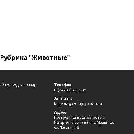
Рубрика "Животные"
вой проводник в мир
Телефон
8 (34789) 2-12-35
Эл. почта
kugvestigazeta@yandex.ru
Адрес
Республика Башкортостан,
Кугарчинский район, с.Мраково,
ул.Ленина, 49