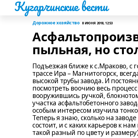
Кугарчинские вести
Дорожное хозяйство
8 ИЮНЯ 2018, 12:53
Асфальтопроизв
пыльная, но ст
Подъезжая ближе к с.Мраково, с
трассе Ира – Магнитогорск, всег
высокой трубы завода. И постоян
посмотреть воочию весь процесс 
вооружившись ручкой, блокнотом
участка асфальтобетонного завод
особым интересом изучила тонкост
Теперь я знаю, сколько на заводе
состоит, и с каких карьеров к на
такой разный по цвету и размеру)