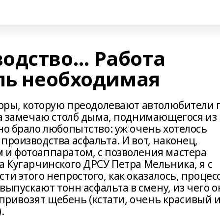
одство… Работа
оль необходимая
 горы, которую преодолевают автолюбители 
да замечаю столб дыма, поднимающегося из
но брало любопытство: уж очень хотелось
производства асфальта. И вот, наконец,
 и фотоаппаратом, с позволения мастера
а Кугарчинского ДРСУ Петра Мельника, я с
и этого непростого, как оказалось, процесс
 выпускают тонн асфальта в смену, из чего о
м привозят щебень (кстати, очень красивый 
.