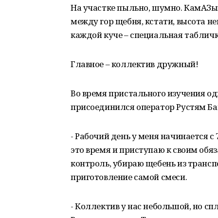
На участке пыльно, шумно. КамАЗы,
между гор щебня, кстати, высота н
каждой куче – специальная табличк
Главное – коллектив дружный!
Во время пристального изучения од
присоединился оператор Рустям Ба
- Рабочий день у меня начинается с 
это время и приступаю к своим обя
контроль, убираю щебень из трансп
приготовление самой смеси.
- Коллектив у нас небольшой, но с