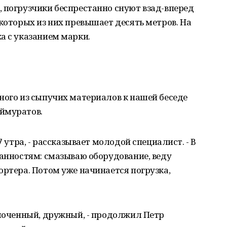
 погрузчики беспрестанно снуют взад-вперед
екоторых из них превышает десять метров. На
а с указанием марки.
ного из сыпучих материалов к нашей беседе
ймуратов.
7 утра, - рассказывает молодой специалист. - В
занностям: смазываю оборудование, веду
ортера. Потом уже начинается погрузка,
плоченный, дружный, - продолжил Петр