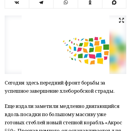
Сегодня здесь передний фронт борьбы за
успешное завершение хлеборобской страды.
Еще издали заметили медленно двигающийся
вдоль посадки по большому массиву уже
готовых стеблей новый степной корабль «Акрос
550». Проехав немного, он останавливается для