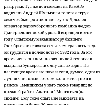
разгрузки. Тут же подъезжает на КамАЗе
водитель Андрей Шульгин и толстая струя
семечек быстро заполняет кузов. Доволен
оператор зерноуборочного комбайна Федор
Дмитриев: неплохой урожай выращен в этом
году. Опытному механизатору бывшего
Октябрьского совхоза есть с чем сравнить, ведь
он трудится в полеводстве с 1982 года. За это
время испытал немало различной техники и
выдал из бункеров ни одну сотню зерна. И в
настоящее время его показатели, думаю, одни из
лучших не только в своем коллективе, но и в
районе. Сменщиком у него также товарищ по
прежней работе Анатолий Мелентьев (на
снимке). Ему тоже опыта не занимать: на
протяжении более 20 лет водил и