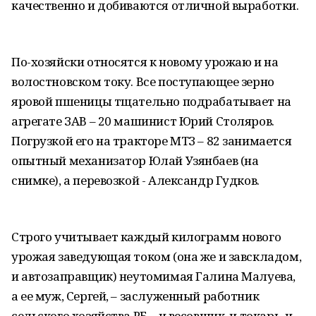
качественно и добиваются отличной выработки.
По-хозяйски относятся к новому урожаю и на
волостновском току. Все поступающее зерно
яровой пшеницы тщательно подрабатывает на
агрегате ЗАВ – 20 машинист Юрий Столяров.
Погрузкой его на тракторе МТЗ – 82 занимается
опытный механизатор Юлай Узянбаев (на
снимке), а перевозкой - Александр Гудков.
Строго учитывает каждый килограмм нового
урожая заведующая током (она же и завскладом,
и автозаправщик) неутомимая Галина Малуева,
а ее муж, Сергей, – заслуженный работник
сельского хозяйства РБ – и весовщик, и токарь, и