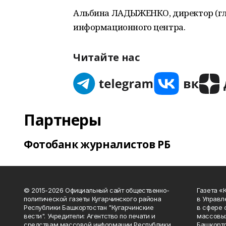
Альбина ЛАДЫЖЕНКО, директор (гл
информационного центра.
Читайте нас
Партнеры
Фотобанк журналистов РБ
© 2015-2026 Официальный сайт общественно-
Газета «
политической газеты Кугарчинского района
в Управл
Республики Башкортостан "Кугарчинские
в сфере 
вести". Учредители: Агентство по печати и
массовых
средствам массовой информации Республики
Башкорто