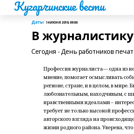
Кугарчинские вести
Даты
14 ИЮНЯ 2019, 09:00
В журналистику
Сегодня - День работников печа
Профессия журналиста— одна из не
мнение, помогает осмысливать собы
регионе, стране, и в целом, в мир
любознательным, находчивым, с ш
нравственными идеалами – интерес
требует не только высокой професс
авторского взгляда на происходяще
жизни родного района. Уверена, чт