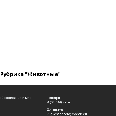
Рубрика "Животные"
вой проводник в мир
Телефон
8 (34789) 2-12-35
Эл. почта
kugvestigazeta@yandex.ru