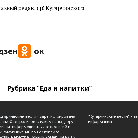
авный редактор) Кугарчинского
Рубрика "Еда и напитки"
Кугарчинские вести» зарегистрирована
"Кугарчинские вести" - т
ении Федеральной службы по надзору
информации
связи, информационных технологий и
 коммуникаций по Республике
стан. Регистрационный номер ПИ № ТУ