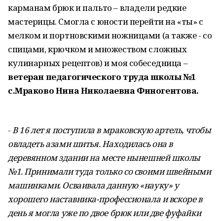
карманам брюк и пальто – владели редкие
мастерицы. Смогла с юности перейти на «ты» с
мелком и портновскими ножницами (а также - со
спицами, крючком и множеством сложных
кулинарных рецептов) и моя собеседница –
ветеран педагогического труда школы №1
с.Мраково Нина Николаевна Финогентова.
-
В 16 лет я поступила в мраковскую артель, чтобы
овладеть азами шитья. Находилась она в
деревянном здании на месте нынешней школы
№1. Принимали туда только со своими швейными
машинками. Осваивала данную «науку» у
хорошего наставника-профессионала и вскоре в
день я могла уже по двое брюк или две фуфайки