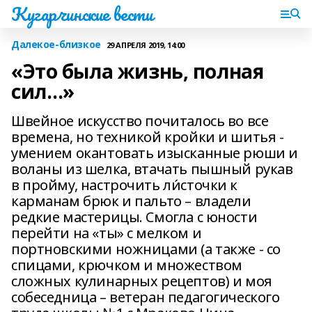
Кугарчинские вести
Далекое-близкое
29 АПРЕЛЯ 2019, 14:00
«Это была жизнь, полная
сил…»
Швейное искусство почиталось во все
времена, но техникой кройки и шитья -
умением окантовать изысканные рюши и
воланы из шелка, втачать пышный рукав
в пройму, настрочить ли́сточки к
карманам брюк и пальто – владели
редкие мастерицы. Смогла с юности
перейти на «ты» с мелком и
портновскими ножницами (а также - со
спицами, крючком и множеством
сложных кулинарных рецептов) и моя
собеседница – ветеран педагогического