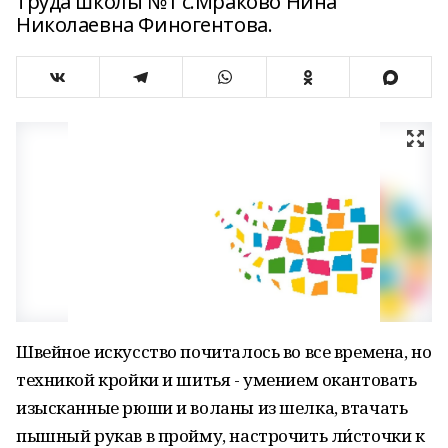
труда школы №1 с.Мраково Нина
Николаевна Финогентова.
Швейное искусство почиталось во все времена, но
техникой кройки и шитья - умением окантовать
изысканные рюши и воланы из шелка, втачать
пышный рукав в пройму, настрочить ли́сточки к