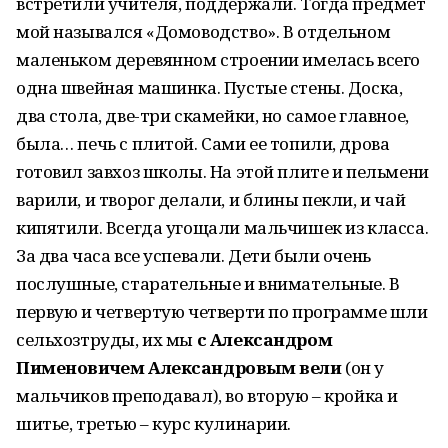
встретили учителя, поддержали. Тогда предмет
мой назывался «Домоводство». В отдельном
маленьком деревянном строении имелась всего
одна швейная машинка. Пустые стены. Доска,
два стола, две-три скамейки, но самое главное,
была… печь с плитой. Сами ее топили, дрова
готовил завхоз школы. На этой плите и пельмени
варили, и творог делали, и блины пекли, и чай
кипятили. Всегда угощали мальчишек из класса.
За два часа все успевали. Дети были очень
послушные, старательные и внимательные. В
первую и четвертую четверти по программе шли
сельхозтруды, их мы
с Александром
Пименовичем Александровым вели
(он у
мальчиков преподавал), во вторую – кройка и
шитье, третью – курс кулинарии.