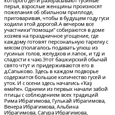
которого дети разбрасывают гусиные
перья, взрослые женщины произносят
пожелания об обильном приплоде,
приговаривая, чтобы в будущем году гуси
ходили этой дорогой.А вечером все
участники"помощи" собираются в доме
хозяев на праздничное угощение, где
каждому готовят персональную тарелку с
мясом (полагалось подавать улюш из
гусиных голов, желудков и лапок, и тд) и
сладости к чаю.Этот башкирский обычай
свято чтут и придерживаются его в
д.Сапыково. Здесь в каждом подворье
содержится большое количество гусей и
уток. И с осени здесь начались «Ҡаҙ
өмәһе». Одними из первых начали забой
птицы с соблюдением всех традиций
Рима Ибрагимова, Гулькай Ибрагимова,
Венера Ибрагимова, Альбина
Ибрагимова, Сагура Ибрагимова,