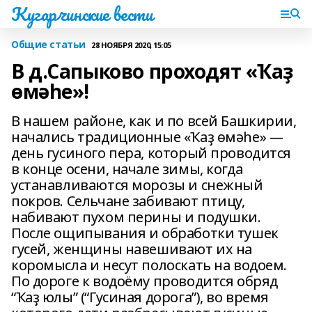
Кугарчинские вести
Общие статьи
28 НОЯБРЯ 2020, 15:05
В д.Сапыково проходят «Ҡаҙ
өмәһе»!
В нашем районе, как и по всей Башкирии,
начались традиционные «Ҡаҙ өмәһе» —
день гусиного пера, который проводится
в конце осени, начале зимы, когда
устанавливаются морозы и снежный
покров. Сельчане забивают птицу,
набивают пухом перины и подушки.
После ощипывания и обработки тушек
гусей, женщины навешивают их на
коромысла и несут полоскать на водоем.
По дороге к водоёму проводится обряд
“Ҡаҙ юлы” (“Гусиная дорога”), во время