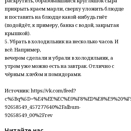
раскрутить, образовавшийся кругляшок сыра
прикрыть краем марли, сверху уложить блюдце
и поставить на блюдце какой-нибудь гнёт
(подойдёт, к примеру, банка с водой, закрытая
крышкой).
5. Убрать в холодильник на несколько часов. И
всё. Например,
вечером сделали и убрали в холодильник, а
утром уже можно есть на завтрак. Отлично с
чёрным
хлеб
ом и помидорами.
Источник: https://vk.com/feed?
c%5Bq%5D=%E4%EE%EC%E0%F8%ED%E8%E9%20%F5%E
92658549_457277640%2Falbum-
92658549_00%2Frev
Читайте нас