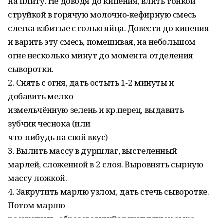
на плиту. Не доводя до кипения, влить тонкой
струйкой в горячую молочно-кефирную смесь
слегка взбитые с солью яйца. Довести до кипения
и варить эту смесь, помешивая, на небольшом
огне несколько минут до момента отделения
сыворотки.
2. Снять с огня, дать остыть 1-2 минуты и
добавить мелко
измельчённую зелень и кр.перец, выдавить
зубчик чеснока (или
что-нибудь на свой вкус)
3. Вылить массу в дуршлаг, выстеленный
марлей, сложенной в 2 слоя. Выровнять сырную
массу ложкой.
4. Закрутить марлю узлом, дать стечь сыворотке.
Потом марлю