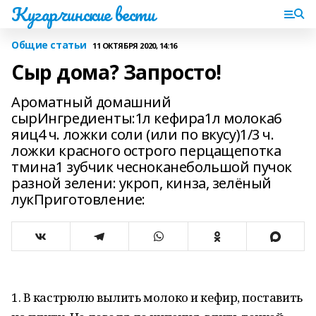
Кугарчинские вести
Общие статьи
11 ОКТЯБРЯ 2020, 14:16
Сыр дома? Запросто!
Ароматный домашний
сырИнгредиенты:1л кефира1л молока6
яиц4 ч. ложки соли (или по вкусу)1/3 ч.
ложки красного острого перцащепотка
тмина1 зубчик чесноканебольшой пучок
разной зелени: укроп, кинза, зелёный
лукПриготовление:
1. В кастрюлю вылить молоко и кефир, поставить