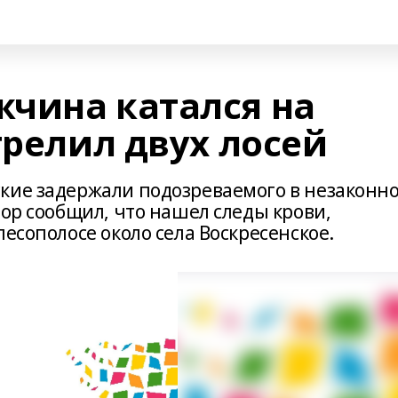
чина катался на
трелил двух лосей
кие задержали подозреваемого в незаконн
тор сообщил, что нашел следы крови,
лесополосе около села Воскресенское.