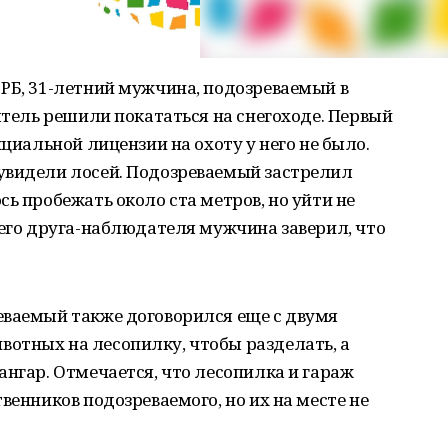
РБ, 31-летний мужчина, подозреваемый в
иятель решили покататься на снегоходе. Первый
ициальной лицензии на охоту у него не было.
увидели лосей. Подозреваемый застрелил
ь пробежать около ста метров, но уйти не
оего друга-наблюдателя мужчина заверил, что
еваемый также договорился еще с двумя
отных на лесопилку, чтобы разделать, а
ангар. Отмечается, что лесопилка и гараж
венников подозреваемого, но их на месте не