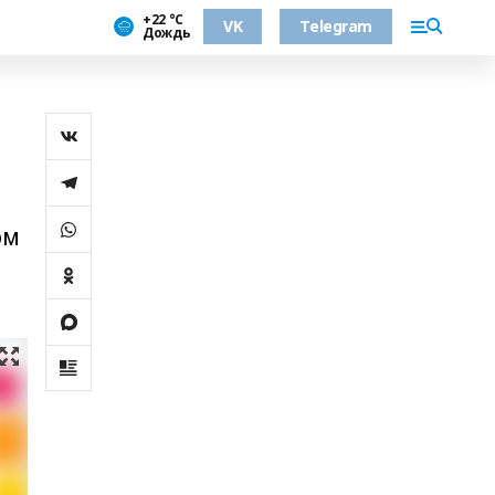
+22 °С
VK
Telegram
Дождь
ом