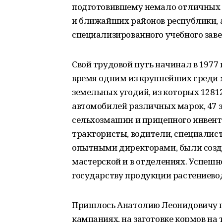
подготовившему немало отличных с
и ближайших районов республики, 
специализированного учебного заве
Свой трудовой путь начинал в 1977 
время одним из крупнейших среди х
земельных угодий, из которых 12812
автомобилей различных марок, 47 
сельхозмашин и прицепного инвент
трактористы, водители, специалисты
опытными директорами, были созда
мастерской и в отделениях. Успеш
государству продукции растениево
Пришлось Анатолию Леонидовичу п
кампаниях, на заготовке кормов на т