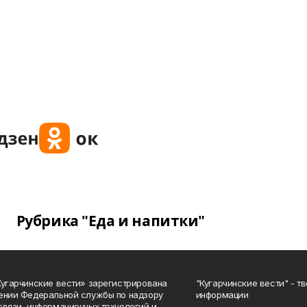
Рубрика "Еда и напитки"
Кугарчинские вести» зарегистрирована
"Кугарчинские вести" - т
ении Федеральной службы по надзору
информации
связи, информационных технологий и