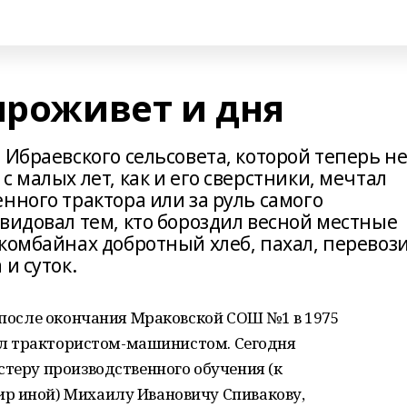
проживет и дня
 Ибраевского сельсовета, которой теперь н
 малых лет, как и его сверстники, мечтал
нного трактора или за руль самого
видовал тем, кто бороздил весной местные
комбайнах добротный хлеб, пахал, перевоз
и суток.
о после окончания Мраковской СОШ №1 в 1975
стал трактористом-машинистом. Сегодня
стеру производственного обучения (к
р иной) Михаилу Ивановичу Спивакову,