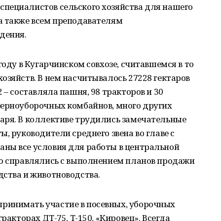
пециалистов сельского хозяйства для нашего
а также всем преподавателям
дения.
году в Кугарчинском совхозе, считавшемся в то
озяйств. В нем насчитывалось 27228 гектаров
 – составляла пашня, 98 тракторов и 30
зерноуборочных комбайнов, много других
аря. В коллективе трудились замечательные
, руководители среднего звена во главе с
ны все условия для работы в центральной
но справлялись с выполнением планов продажи
дства и животноводства.
ринимать участие в посевных, уборочных
ракторах ДТ-75, Т-150, «Кировец». Всегда