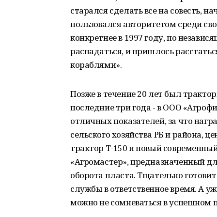
старался сделать все на совесть, на
пользовался авторитетом среди сво
конкретнее в 1997 году, по незави
распадаться, и пришлось расстат
кораблями».
Позже в течение 20 лет был тракто
последние три года - в ООО «Агроф
отличных показателей, за что на
сельского хозяйства РБ и района, 
трактор Т-150 и новый современны
«Агромастер», предназначенный дл
оборота пласта. Тщательно готовит
службы в ответственное время. А у
можно не сомневаться в успешном п