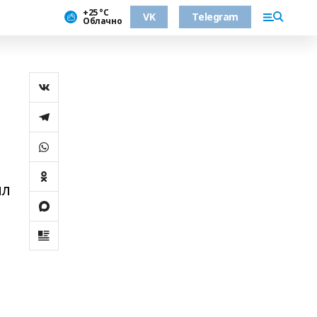
+25 °С
VK
Telegram
Облачно
е
ил