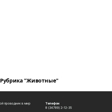
Рубрика "Животные"
вой проводник в мир
Телефон
8 (34789) 2-12-35