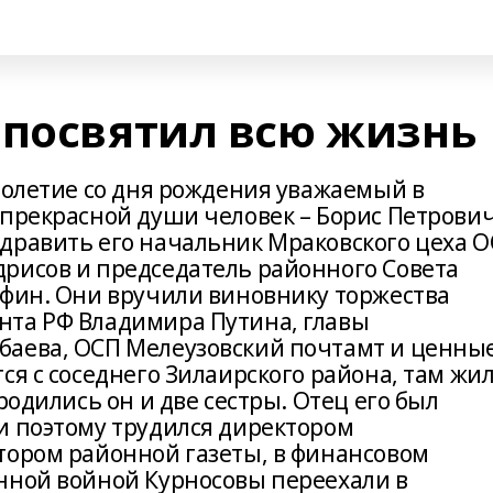
 посвятил всю жизнь
толетие со дня рождения уважаемый в
 прекрасной души человек – Борис Петрови
дравить его начальник Мраковского цеха 
рисов и председатель районного Совета
афин. Они вручили виновнику торжества
нта РФ Владимира Путина, главы
баева, ОСП Мелеузовский почтамт и ценны
ся с соседнего Зилаирского района, там жи
родились он и две сестры. Отец его был
и поэтому трудился директором
тором районной газеты, в финансовом
нной войной Курносовы переехали в