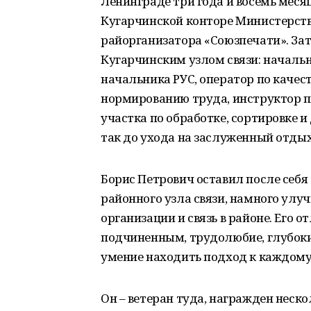
Ленинграде три года и восемь месяц
Кугарчинской конторе Министерств
райорганизатора «Союзпечати». Зат
Кугарчинским узлом связи: начальн
начальника РУС, оператор по качест
нормированию труда, инструктор 
участка по обработке, сортировке и
так до ухода на заслуженный отдых 
Борис Петрович оставил после себя 
районного узла связи, намного ул
организации и связь в районе. Его о
подчиненным, трудолюбие, глубокие
умение находить подход к каждому
Он – ветеран туда, награжден нес