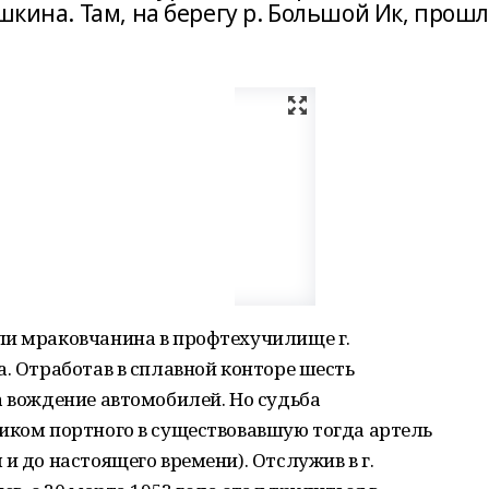
ушкина. Там, на берегу р. Большой Ик, прош
ли мраковчанина в профтехучилище г.
а. Отработав в сплавной конторе шесть
а вождение автомобилей. Но судьба
ником портного в существовавшую тогда артель
и до настоящего времени). Отслужив в г.