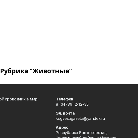
Рубрика "Животные"
вой проводник в мир
Телефон
8 (34789) 2-12-35
Эл. почта
kugvestigazeta@yandex.ru
Адрес
Республика Башкортостан,
Кугарчинский район, с.Мраково,