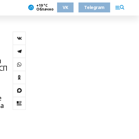
+19 °С
VK
Telegram
Облачно
ч
ОСП
е
ла