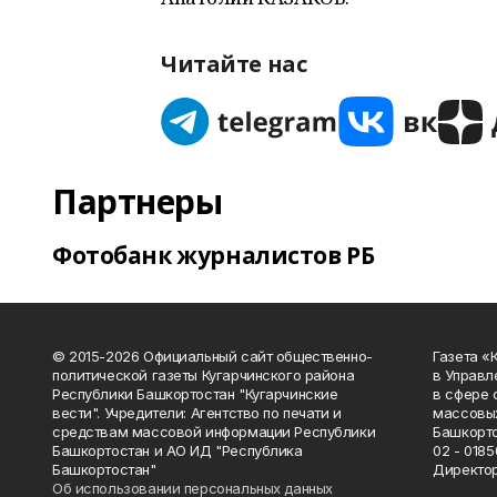
Читайте нас
Партнеры
Фотобанк журналистов РБ
© 2015-2026 Официальный сайт общественно-
Газета «
политической газеты Кугарчинского района
в Управл
Республики Башкортостан "Кугарчинские
в сфере 
вести". Учредители: Агентство по печати и
массовых
средствам массовой информации Республики
Башкорто
Башкортостан и АО ИД "Республика
02 - 0185
Башкортостан"
Директор
Об использовании персональных данных