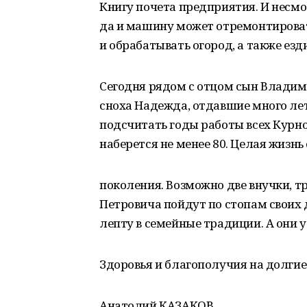
Книгу почета предприятия. И несмо
да и машину может отремонтироват
и обрабатывать огород, а также езд
Сегодня рядом с отцом сын Владимир
сноха Надежда, отдавшие много лет
подсчитать годы работы всех Курно
наберется не менее 80. Целая жизнь
поколения. Возможно две внучки, т
Петровича пойдут по стопам своих 
лепту в семейные традиции. А они 
Здоровья и благополучия на долгие
Анатолий КАЗАКОВ.