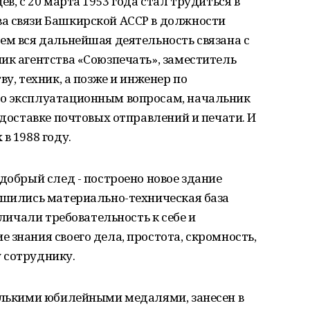
ев, с 20 марта 1953 года стал трудиться в
а связи Башкирской АССР в должности
ем вся дальнейшая деятельность связана с
ик агентства «Союзпечать», заместитель
ву, техник, а позже и инженер по
по эксплуатационным вопросам, начальник
 доставке почтовых отправлений и печати. И
в 1988 году.
добрый след - построено новое здание
учшились материально-техническая база
тличали требовательность к себе и
 знания своего дела, простота, скромность,
 сотруднику.
колькими юбилейными медалями, занесен в