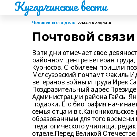
Кугарчинские вести
Человек и его дело
27 МАРТА 2018, 14:08
Почтовой связи
В эти дни отмечает свое девянос
районном центре ветеран труда,
Курносов. С юбилеем пришли поз
Мелеузовский почтамт Факиль Ид
ветеранов войны и труда Ирек С
Поздравительный адрес Президе
Администрации района Гайсы Ян
подарки. Его биография начинает
семья отца и в с.Каноникольское 
образованным для того времени 
педагогического училища, редак
отделе.Перед Великой Отечестве