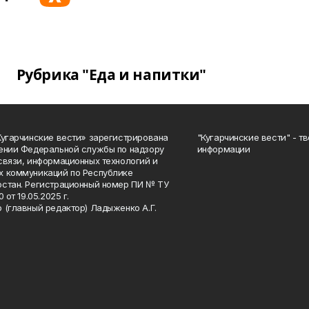
Рубрика "Еда и напитки"
Кугарчинские вести» зарегистрирована
"Кугарчинские вести" - т
ении Федеральной службы по надзору
информации
связи, информационных технологий и
 коммуникаций по Республике
стан. Регистрационный номер ПИ № ТУ
0 от 19.05.2025 г.
 (главный редактор) Ладыженко А.Г.