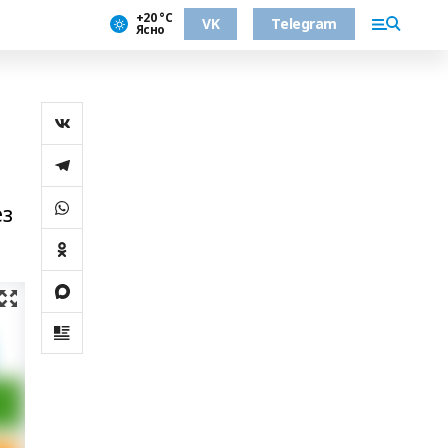
+20 °С
VK
Telegram
Ясно
ез