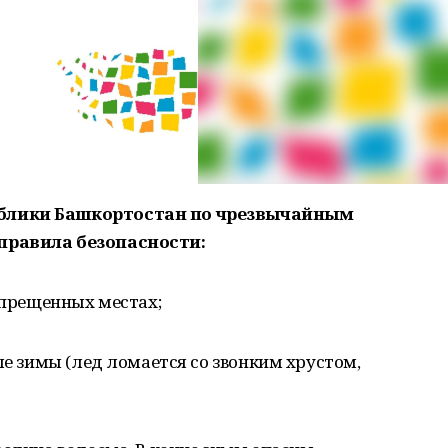
блики Башкортостан по чрезвычайным
правила безопасности:
запрещенных местах;
ле зимы (лед ломается со звонким хрустом,