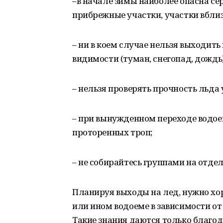
–в начале зимы наиболее опасна се
прибрежные участки, участки вблиз
– ни в коем случае нельзя выходить
видимости (туман, снегопад, дождь)
– нельзя проверять прочность льда 
– при вынужденном переходе водое
проторенных троп;
– не собирайтесь группами на отде
Планируя выходы на лед, нужно хо
или ином водоеме в зависимости от
Такие знания даются только благ