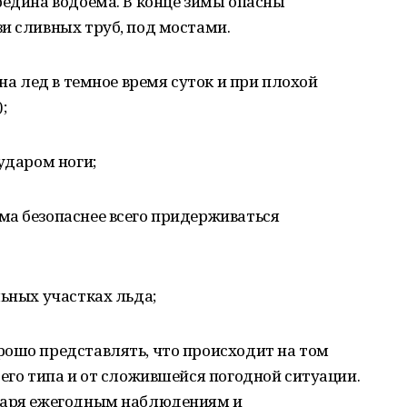
редина водоема. В конце зимы опасны
и сливных труб, под мостами.
 на лед в темное время суток и при плохой
;
ударом ноги;
ма безопаснее всего придерживаться
льных участках льда;
рошо представлять, что происходит на том
 его типа и от сложившейся погодной ситуации.
одаря ежегодным наблюдениям и