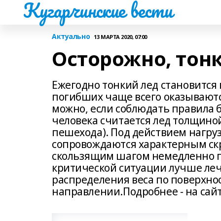
Кугарчинские вести
Актуально
13 МАРТА 2020, 07:00
Осторожно, тонк
Ежегодно тонкий лед становится
погибших чаще всего оказываютс
можно, если соблюдать правила 
человека считается лед толщиной
пешехода). Под действием нагру
сопровождаются характерным ск
скользящим шагом немедленно по
критической ситуации лучше леч
распределения веса по поверхнос
направлении.Подробнее - на сай