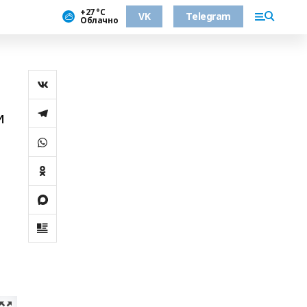
+27 °С
VK
Telegram
Облачно
и