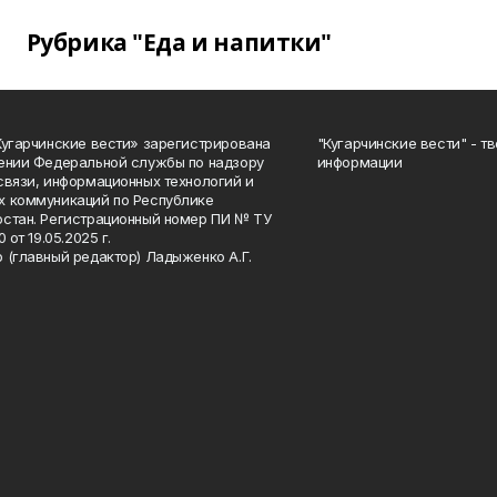
Рубрика "Еда и напитки"
Кугарчинские вести» зарегистрирована
"Кугарчинские вести" - т
ении Федеральной службы по надзору
информации
связи, информационных технологий и
 коммуникаций по Республике
стан. Регистрационный номер ПИ № ТУ
0 от 19.05.2025 г.
 (главный редактор) Ладыженко А.Г.