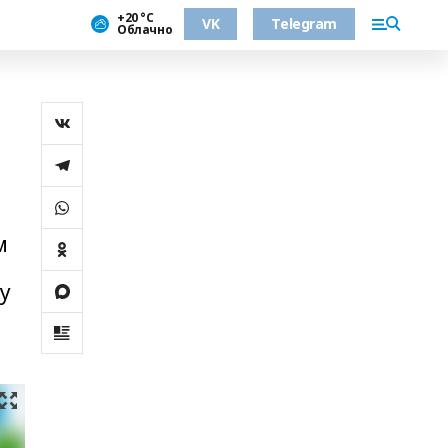
+20 °С
VK
Telegram
Облачно
м
у