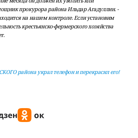
ение месяца он должен их уволить или
мощник прокурора района Ильдар Агадуллин. -
ходится на нашем контроле. Если установим
ельность крестьянско-фермерского хозяйства
т.
ОГО района украл телефон и перекрасил его!