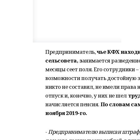
Предприниматель,
чье КФХ находи
сельсовета, з
анимается разведение
месяцы сеет поля. Его сотрудники 
возможности получать достойную з
никто не составил, не имели права 
отпуск и, конечно, у них не шел
тру
начисляется пенсия.
По словам сам
ноября 2019-го.
-
Предпринимателю выписан штраф, 