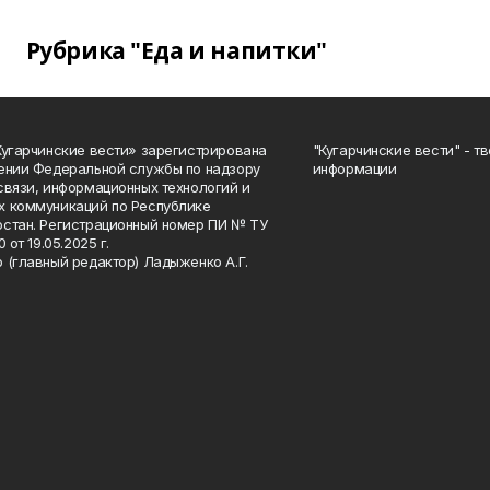
Рубрика "Еда и напитки"
Кугарчинские вести» зарегистрирована
"Кугарчинские вести" - т
ении Федеральной службы по надзору
информации
связи, информационных технологий и
 коммуникаций по Республике
стан. Регистрационный номер ПИ № ТУ
0 от 19.05.2025 г.
 (главный редактор) Ладыженко А.Г.