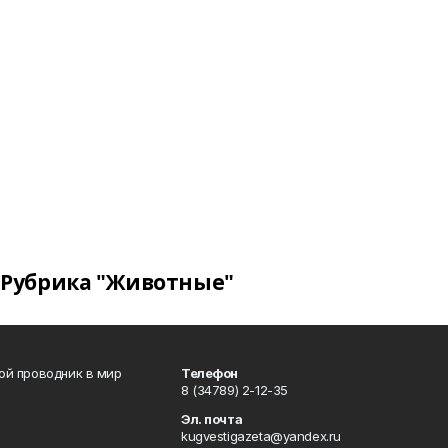
Рубрика "Животные"
вой проводник в мир
Телефон
8 (34789) 2-12-35
Эл. почта
kugvestigazeta@yandex.ru