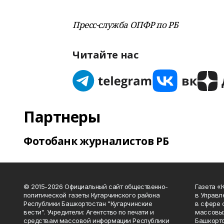
Пресс-служба ОПФР по РБ
Читайте нас
Партнеры
Фотобанк журналистов РБ
© 2015-2026 Официальный сайт общественно-
Газета «
политической газеты Кугарчинского района
в Управл
Республики Башкортостан "Кугарчинские
в сфере 
вести". Учредители: Агентство по печати и
массовых
средствам массовой информации Республики
Башкорто