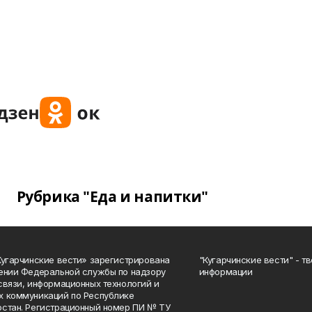
Рубрика "Еда и напитки"
Кугарчинские вести» зарегистрирована
"Кугарчинские вести" - т
ении Федеральной службы по надзору
информации
связи, информационных технологий и
 коммуникаций по Республике
стан. Регистрационный номер ПИ № ТУ