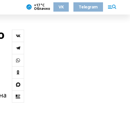
+17 °С
VK
Telegram
Облачно
о
 на