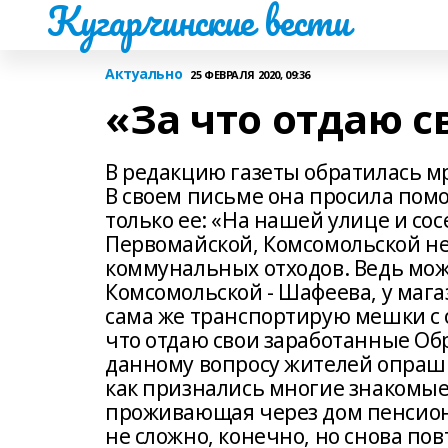
Кугарчинские вести
Актуально
25 ФЕВРАЛЯ 2020, 09:36
«За что отдаю 
В редакцию газеты обратилась 
В своем письме она просила пом
только ее: «На нашей улице и сос
Первомайской, Комсомольской не
коммунальных отходов. Ведь мож
Комсомольской - Шафеева, у маг
сама же транспортирую мешки с 
что отдаю свои заработанные Обр
данному вопросу жителей опраши
как признались многие знакомые
проживающая через дом пенсионе
не сложно, конечно, но снова пов