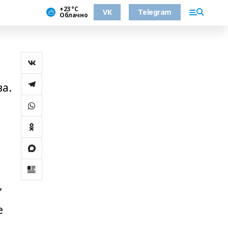
+23 °С
VK
Telegram
Облачно
»
а.
,
е