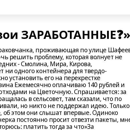
свои ЗАРАБОТАННЫЕ❓
мраковчанка, проживающая по улице Шафеев
очь решить проблему, которая волнует не
едних - Смолина, Мира, Кирова,
т ни одного контейнера для твердо-
но установить его на перекрестке
азина Ежемесячно оплачиваю 140 рублей и
отходами на Цветочную. Спрашивается: за
ащалась в сельсовет, там сказали, что по
вали, но никто не поддержал идею. Только
, об этом они слышат впервые. Одиноко
рка постоянно просит отвезти пакеты, мн
торюсь: платить тогда за что»За