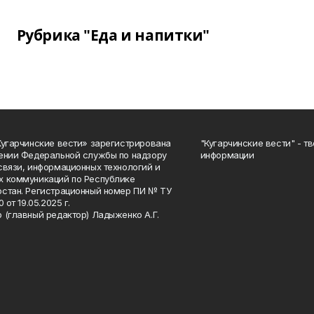
Рубрика "Еда и напитки"
Кугарчинские вести» зарегистрирована
"Кугарчинские вести" - т
ении Федеральной службы по надзору
информации
связи, информационных технологий и
 коммуникаций по Республике
стан. Регистрационный номер ПИ № ТУ
0 от 19.05.2025 г.
 (главный редактор) Ладыженко А.Г.