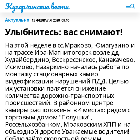
Кугарчинские вести
Актуально
15 ФЕВРАЛЯ 2020, 09:10
Улыбнитесь: вас снимают!
На этой неделе в сс.Мраково, Юмагузино и
на трассе Ира-Магнитогорск возле дд.
Худайбердино, Воскресенское, Канакачево,
Исимово, Назаркино началась работа по
монтажу стационарных камер
видеофиксации нарушений ПДД. Целью
их установки является снижение
количества дорожно-транспортных
происшествий. В районном центре
камеры расположены в 4 местах: рядом с
торговым домом "Полушка",
Россельхозбанком, Мраковским ХПП и на
объездной дороге.Уважаемые водители!
Соблюдайте скоростной режим