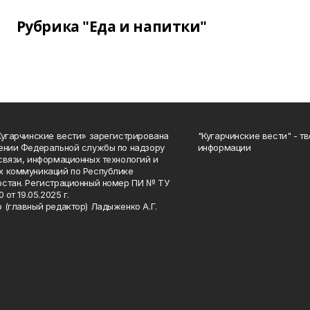
Рубрика "Еда и напитки"
Кугарчинские вести» зарегистрирована
"Кугарчинские вести" - т
ении Федеральной службы по надзору
информации
связи, информационных технологий и
 коммуникаций по Республике
стан. Регистрационный номер ПИ № ТУ
0 от 19.05.2025 г.
 (главный редактор) Ладыженко А.Г.