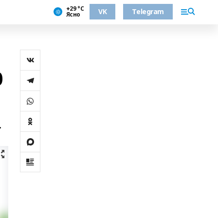
+29 °С
VK
Telegram
Ясно
0
.