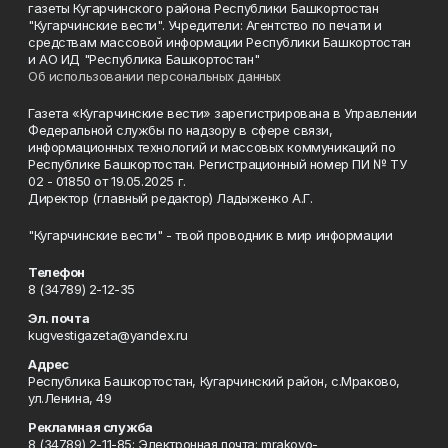
газеты Кугарчинского района Республики Башкортостан
"Кугарчинские вести". Учредители: Агентство по печати и
средствам массовой информации Республики Башкортостан
и АО ИД "Республика Башкортостан"
Об использовании персональных данных
Газета «Кугарчинские вести» зарегистрирована в Управлении
Федеральной службы по надзору в сфере связи,
информационных технологий и массовых коммуникаций по
Республике Башкортостан. Регистрационный номер ПИ № ТУ
02 - 01850 от 19.05.2025 г.
Директор (главный редактор) Ладыженко А.Г.
"Кугарчинские вести" - твой проводник в мир информации
Телефон
8 (34789) 2-12-35
Эл. почта
kugvestigazeta@yandex.ru
Адрес
Республика Башкортостан, Кугарчинский район, с.Мраково,
ул.Ленина, 49
Рекламная служба
8 (34789) 2-11-85; Электронная почта: mrakovo-