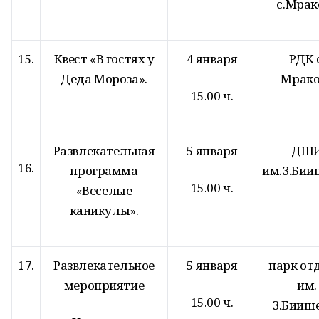
с.Мрак
15.
Квест «В гостях у
4 января
РДК с
Деда Мороза».
Мрако
15.00 ч.
Развлекательная
5 января
ДШ
16.
программа
им.З.Бии
15.00 ч.
«Веселые
каникулы».
17.
Развлекательное
5 января
парк от
мероприятие
им.
15.00 ч.
З.Бииш