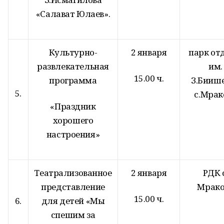
«Салават Юлаев».
Культурно-
2 января
парк от
развлекательная
им.
15.00 ч.
программа
З.Бииш
5.
с.Мрак
«Праздник
хорошего
настроения»
Театрализованное
2 января
РДК с
представление
Мрако
15.00 ч.
6.
для детей «Мы
спешим за