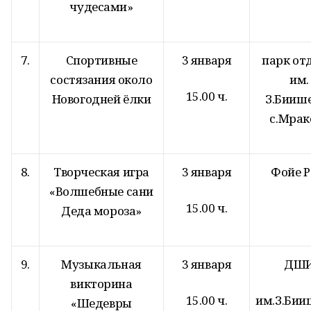
чудесами»
7.
Спортивные
3 января
парк от
состязания около
им.
15.00 ч.
Новогодней ёлки
З.Бииш
с.Мрак
8.
Творческая игра
3 января
Фойе 
«Волшебные сани
15.00 ч.
Деда мороза»
9.
Музыкальная
3 января
ДШ
викторина
15.00 ч.
им.З.Бии
«Шедевры