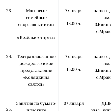
23.
Массовые
7 января
парк от
семейные
им.
15.00 ч.
спортивные игры
З.Бииш
с.Мрак
« Весёлые старты»
24.
Театрализованное
7 января
парк от
рождественское
им.
15.00 ч.
представление
З.Бииш
«Колядки на
с.Мрак
святки»
Занятия по бумаго-
07 января
ДШ
25.
пластике
им.З.Бии