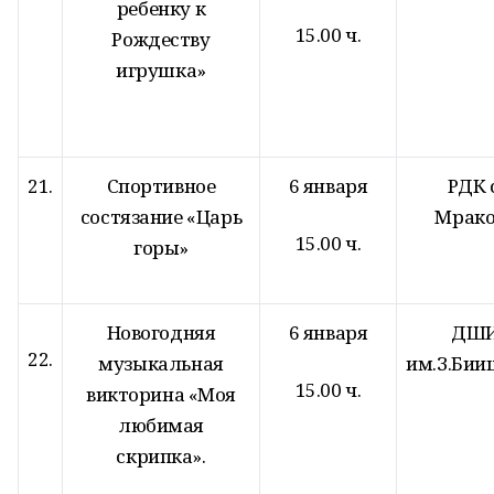
ребенку к
15.00 ч.
Рождеству
игрушка»
21.
Спортивное
6 января
РДК с
состязание «Царь
Мрако
15.00 ч.
горы»
Новогодняя
6 января
ДШ
22.
музыкальная
им.З.Бии
15.00 ч.
викторина «Моя
любимая
скрипка».