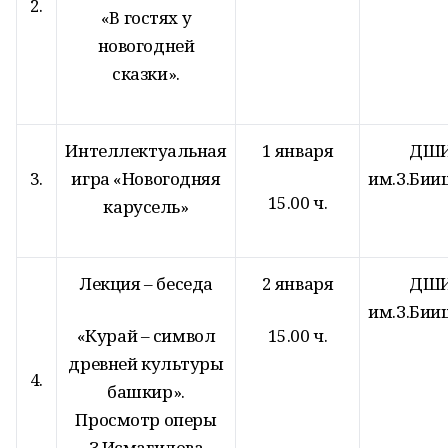
2.
«В гостях у
новогодней
сказки».
Интеллектуальная
1 января
ДШ
3.
игра «Новогодняя
им.З.Бии
15.00 ч.
карусель»
Лекция – беседа
2 января
ДШ
им.З.Бии
«Курай – символ
15.00 ч.
древней культуры
4.
башкир».
Просмотр оперы
З.Исмагилова