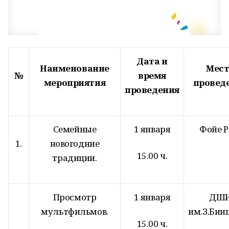
Дата и
Наименование
Мест
№
время
мероприятия
провед
проведения
Семейные
1 января
Фойе 
1.
новогодние
15.00 ч.
традиции.
Просмотр
1 января
ДШ
мультфильмов.
им.З.Бии
15.00 ч.