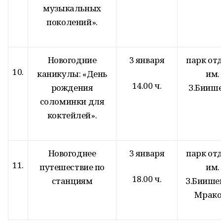
музыкальных
поколений».
Новогодние
3 января
парк от
10.
каникулы: «День
им.
14.00 ч.
рождения
З.Бииш
соломинки для
коктейлей».
Новогоднее
3 января
парк от
11.
путешествие по
им.
18.00 ч.
станциям
З.Биише
Мрако