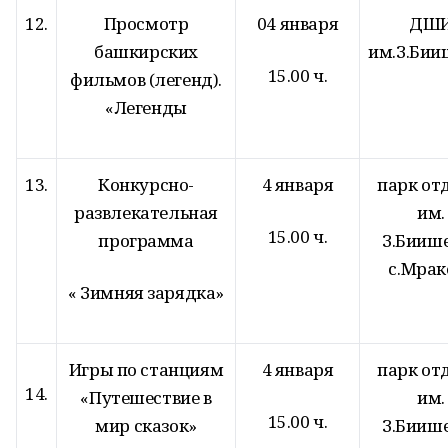
12.
Просмотр
04 января
ДШ
башкирских
им.З.Бии
15.00 ч.
фильмов (легенд).
«Легенды
13.
Конкурсно-
4 января
парк от
развлекательная
им.
15.00 ч.
программа
З.Бииш
с.Мрак
« Зимняя зарядка»
Игры по станциям
4 января
парк от
14.
«Путешествие в
им.
15.00 ч.
мир сказок»
З.Бииш