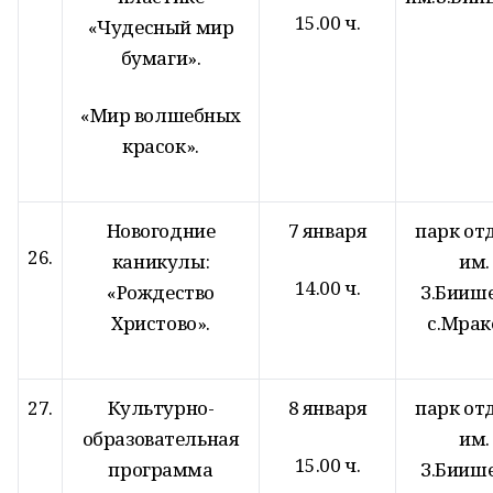
15.00 ч.
«Чудесный мир
бумаги».
«Мир волшебных
красок».
Новогодние
7 января
парк от
26.
каникулы:
им.
14.00 ч.
«Рождество
З.Бииш
Христово».
с.Мрак
27.
Культурно-
8 января
парк от
образовательная
им.
15.00 ч.
программа
З.Бииш