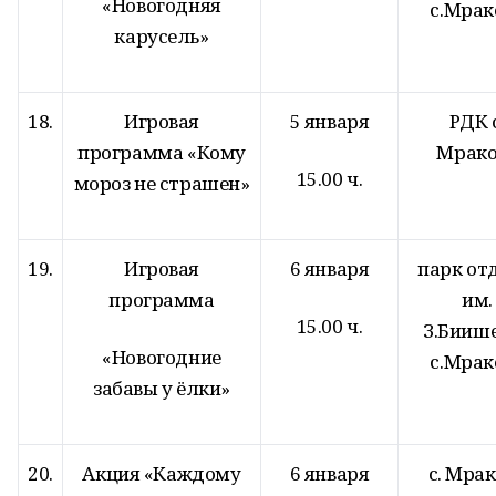
«Новогодняя
с.Мрак
карусель»
18.
Игровая
5 января
РДК с
программа «Кому
Мрако
15.00 ч.
мороз не страшен»
19.
Игровая
6 января
парк от
программа
им.
15.00 ч.
З.Бииш
«Новогодние
с.Мрак
забавы у ёлки»
20.
Акция «Каждому
6 января
с. Мра