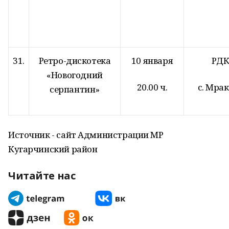
31.
Ретро-дискотека
10 января
РД
«Новогодний
20.00 ч.
с. Мра
серпантин»
Источник - сайт Администрации МР
Кугарчинский район
Читайте нас