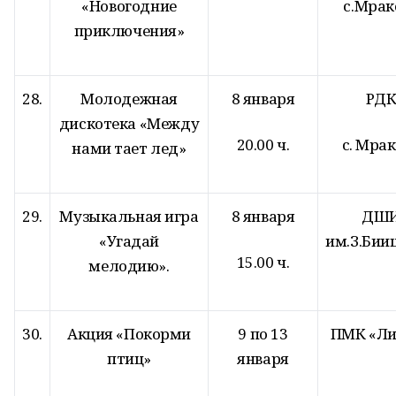
«Новогодние
с.Мрак
приключения»
28.
Молодежная
8 января
РД
дискотека «Между
20.00 ч.
с. Мра
нами тает лед»
29.
Музыкальная игра
8 января
ДШ
«Угадай
им.З.Бии
15.00 ч.
мелодию».
30.
Акция «Покорми
9 по 13
ПМК «Ли
птиц»
января