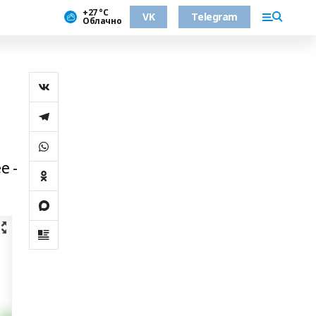
+27 °С
VK
Telegram
Облачно
е -