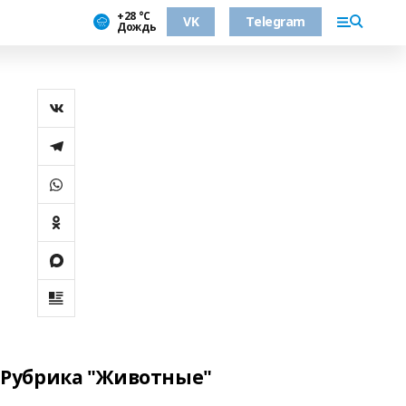
+28 °С
VK
Telegram
Дождь
Рубрика "Животные"