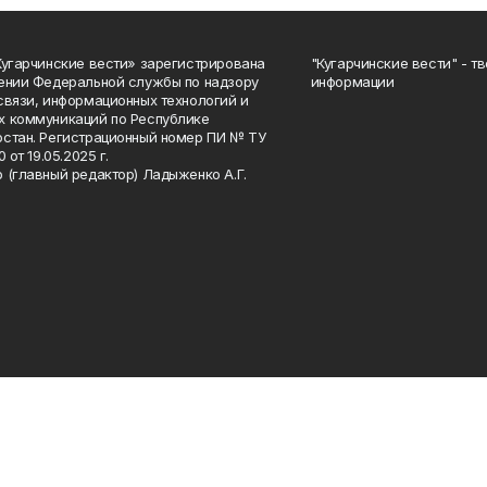
Кугарчинские вести» зарегистрирована
"Кугарчинские вести" - т
ении Федеральной службы по надзору
информации
связи, информационных технологий и
 коммуникаций по Республике
стан. Регистрационный номер ПИ № ТУ
0 от 19.05.2025 г.
 (главный редактор) Ладыженко А.Г.