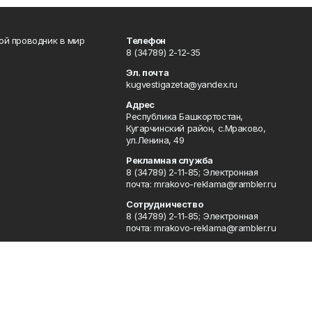
вой проводник в мир
Телефон
8 (34789) 2-12-35
Эл. почта
kugvestigazeta@yandex.ru
Адрес
Республика Башкортостан,
Кугарчинский район, с.Мраково,
ул.Ленина, 49
Рекламная служба
8 (34789) 2-11-85; Электронная
почта: mrakovo-reklama@rambler.ru
Сотрудничество
8 (34789) 2-11-85; Электронная
почта: mrakovo-reklama@rambler.ru
Отдел кадров
8 (34789) 2-11-77