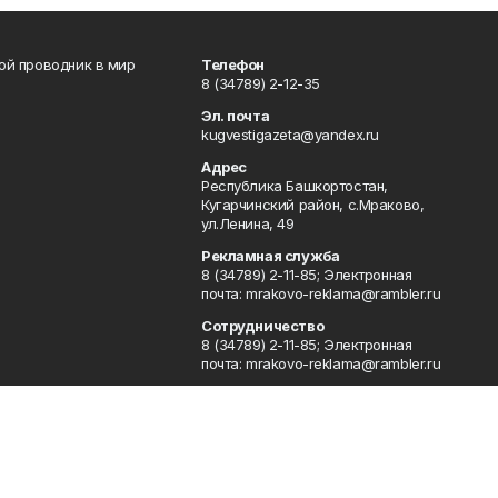
вой проводник в мир
Телефон
8 (34789) 2-12-35
Эл. почта
kugvestigazeta@yandex.ru
Адрес
Республика Башкортостан,
Кугарчинский район, с.Мраково,
ул.Ленина, 49
Рекламная служба
8 (34789) 2-11-85; Электронная
почта: mrakovo-reklama@rambler.ru
Сотрудничество
8 (34789) 2-11-85; Электронная
почта: mrakovo-reklama@rambler.ru
Отдел кадров
8 (34789) 2-11-77