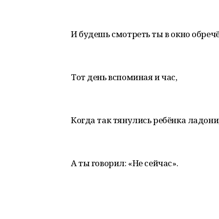
И будешь смотреть ты в окно обреч
Тот день вспоминая и час,
Когда так тянулись ребёнка ладони
А ты говорил: «Не сейчас».