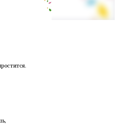
простится.
шь,