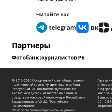
Читайте нас
Партнеры
Фотобанк журналистов РБ
© 2015-2026 Официальный сайт общественно-
Газета «
политической газеты Кугарчинского района
в Управл
Республики Башкортостан "Кугарчинские
в сфере 
вести". Учредители: Агентство по печати и
массовых
средствам массовой информации Республики
Башкорто
Башкортостан и АО ИД "Республика
02 - 0185
Башкортостан"
Директор
Об использовании персональных данных