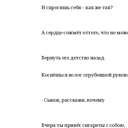
И спросишь себя – как же так?
А сердце сожмёт оттого, что не мо
Вернуть его детство назад.
Коснёшься волос огрубевшей рукою
- Сынок, расскажи, почему
Вчера ты принёс сигареты с собою,